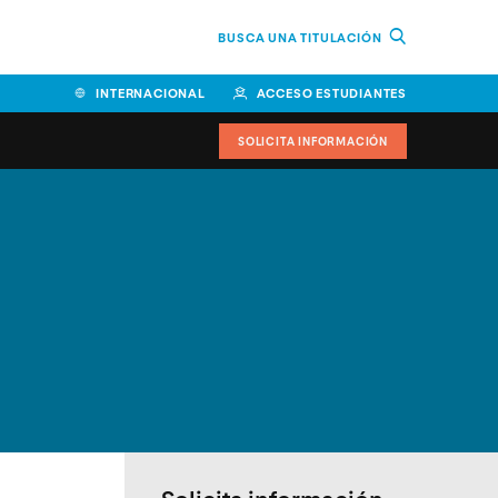
BUSCA UNA TITULACIÓN
INTERNACIONAL
ACCESO ESTUDIANTES
SOLICITA INFORMACIÓN
Facultad de Ciencias de la
Educación y Humanidades
Facultad de Ciencias de la
Salud
Facultad de Economía y
Empresa
Escuela Superior de Ingeniería
y Tecnología (ESIT)
Facultad de Derecho