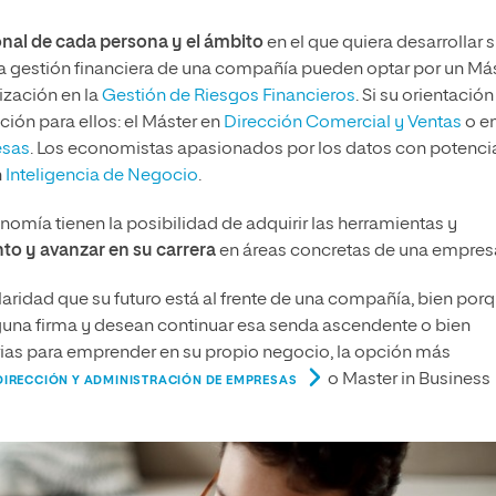
onal de cada persona y el ámbito
en el que quiera desarrollar 
la gestión financiera de una compañía pueden optar por un Má
ización en la
Gestión de Riesgos Financieros
. Si su orientación
ión para ellos: el Máster en
Dirección Comercial y Ventas
o e
esas
. Los economistas apasionados por los datos con potencia
n
Inteligencia de Negocio
.
omía tienen la posibilidad de adquirir las herramientas y
nto y avanzar en su carrera
en áreas concretas de una empres
ridad que su futuro está al frente de una compañía, bien por
guna firma y desean continuar esa senda ascendente o bien
rias para emprender en su propio negocio, la opción más
o Master in Business
DIRECCIÓN Y ADMINISTRACIÓN DE EMPRESAS