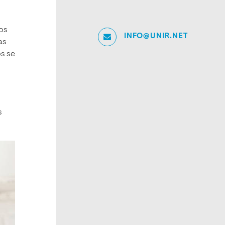
los
INFO@UNIR.NET
as
os se
s