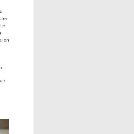
su
ster
 les
n
l en
a.
que