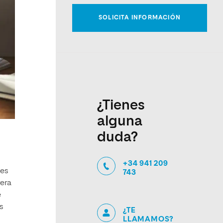
¿Tienes
alguna
duda?
+34 941 209
nes
743
rera
e
es
¿TE
LLAMAMOS?