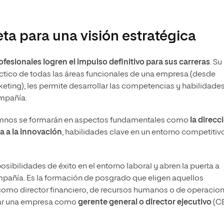
a para una visión estratégica
ofesionales logren el impulso definitivo para sus carreras
. Su
ctico de todas las áreas funcionales de una empresa (desde
eting), les permite desarrollar las competencias y habilidade
ompañía.
alumnos se formarán en aspectos fundamentales como
la direcc
a a la innovación
, habilidades clave en un entorno competitiv
ibilidades de éxito en el entorno laboral y abren la puerta a
pañía. Es la formación de posgrado que eligen aquellos
como director financiero, de recursos humanos o de operacio
erar una empresa como
gerente general o director ejecutivo
(C