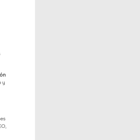
s
ión
o y
nes
EO,