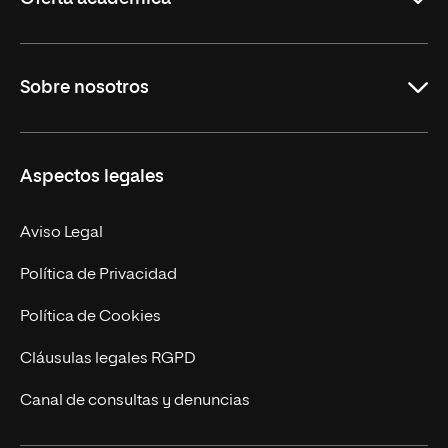
Grados
Sobre nosotros
Másteres Oficiales
Másteres Propios
Misión y Valores
Aspectos legales
Doctorados
Facultades
Experto Universitario
Nuestro Equipo
Aviso Legal
Postgrados
Trabaja en UNIR
Política de Privacidad
Cursos Universitarios
Actualidad
Política de Cookies
UNIR Revista
Cláusulas legales RGPD
Eventos
Canal de consultas y denuncias
Alianzas corporativas