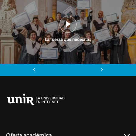
La fuerza que necesitas
Anterior
Siguiente
Universidad
Internacional
de
La
Rioja
Oferta académica