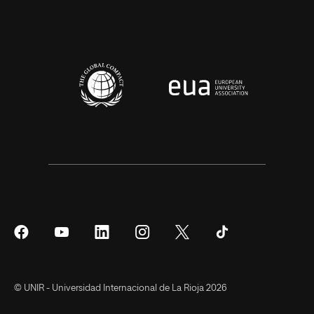
Síguenos
Síguenos
Síguenos
Síguenos
Síguenos
Síguenos
en
en
en
en
en
en
Facebook
YouTube
LinkedIn
Instagram
Twitter
Tiktok
© UNIR - Universidad Internacional de La Rioja 2026