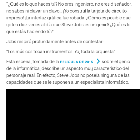
“¿Qué es lo que haces tú? No eres ingeniero, no eres diseñador,
no sabes ni clavar un clavo… ¡Yo construí la tarjeta de circuito
impreso! ¡La interfaz gráfica fue robada! ¿Cómo es posible que
yo lea diez veces al día que Steve Jobs es un genio? ¿Qué es lo
que estás haciendo tú?”
Jobs respiró profundamente antes de contestar:
“Los músicos tocan instrumentos. Yo, toda la orquesta”.
Esta escena, tomada de la
sobre el genio
PELÍCULA DE 2015
de la informática, describe un aspecto muy característico del
personaje real. En efecto, Steve Jobs no poseía ninguna de las
capacidades que se le suponen a un especialista informático.