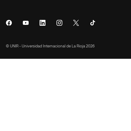
Síguenos
Síguenos
Síguenos
Síguenos
Síguenos
Síguenos
en
en
en
en
en
en
Facebook
YouTube
LinkedIn
Instagram
Twitter
Tiktok
© UNIR - Universidad Internacional de La Rioja 2026