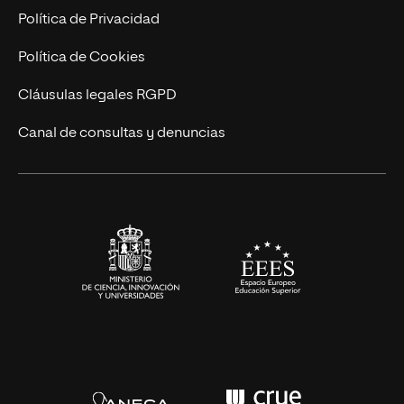
Postgrados
Trabaja en UNIR
Política de Privacidad
Cursos Universitarios
Actualidad
Política de Cookies
UNIR Revista
Cláusulas legales RGPD
Eventos
Canal de consultas y denuncias
Alianzas corporativas
Sala de prensa
Contacto