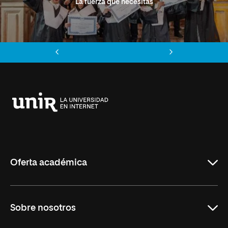
La fuerza que necesitas
Anterior
Siguiente
Universidad
Internacional
de
La
Rioja
Oferta académica
Grados
Sobre nosotros
Másteres Oficiales