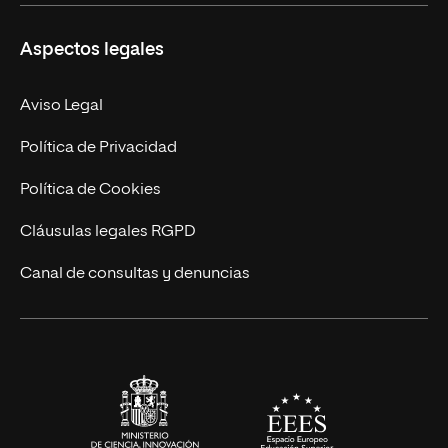
Másteres Propios
Misión y Valores
Aspectos legales
Doctorados
Facultades
Experto Universitario
Nuestro Equipo
Aviso Legal
Postgrados
Trabaja en UNIR
Política de Privacidad
Cursos Universitarios
Actualidad
Política de Cookies
UNIR Revista
Cláusulas legales RGPD
Eventos
Canal de consultas y denuncias
Alianzas corporativas
Sala de prensa
Contacto