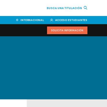
BUSCA UNA TITULACIÓN
INTERNACIONAL
ACCESO ESTUDIANTES
SOLICITA INFORMACIÓN
Facultad de Ciencias de la
Educación y Humanidades
Facultad de Ciencias de la
Salud
Facultad de Economía y
Empresa
Escuela Superior de Ingeniería
y Tecnología (ESIT)
Facultad de Derecho