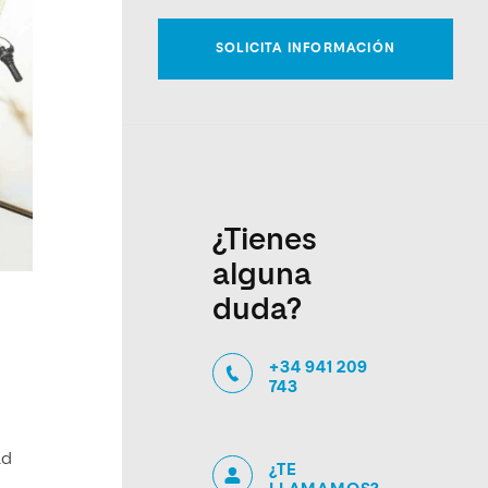
¿Tienes
alguna
duda?
+34 941 209
743
ad
¿TE