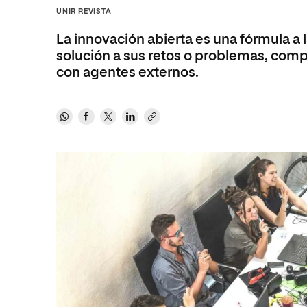
Diseño
Ingeniería y Tecnología
UNIR REVISTA
Ciencias P
Escuela de Humanidades
Ofici
Ciencias de la Salud
Diseño
Internacio
Inter
La innovación abierta es una fórmula a 
Normas de Organización y
Ciencias Sociales
Ciencias de la Salud
Funcionamiento
solución a sus retos o problemas, comp
con agentes externos.
Humanidades
Ciencias Sociales
Artes
Humanidades
Música
Artes
Música