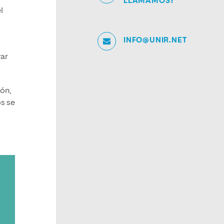
LLAMAMOS?
l
INFO@UNIR.NET
rar
ión,
os se