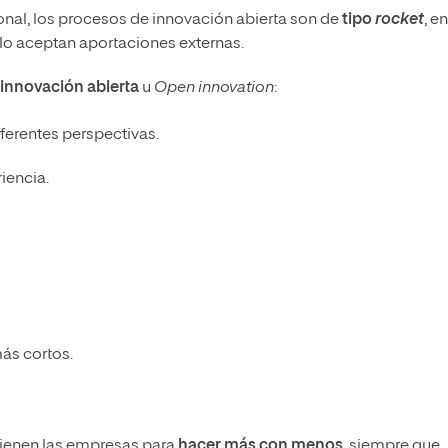
cional, los procesos de innovación abierta son de
tipo
rocket
, en
llo aceptan aportaciones externas.
 innovación abierta
u
Open innovation
:
ferentes perspectivas.
iencia.
ás cortos.
e tienen las empresas para
hacer más con menos
, siempre que