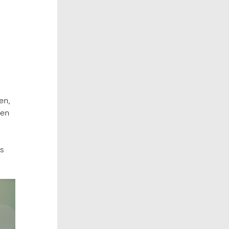
en,
 en
us