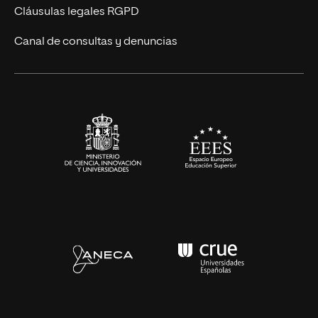
UNIR Revista
Cláusulas legales RGPD
Eventos
Canal de consultas y denuncias
Alianzas corporativas
Sala de prensa
Contacto