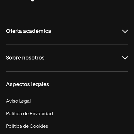
Universidad
Internacional
de
La
Rioja
Oferta académica
Grados
Sobre nosotros
Másteres Oficiales
Másteres Propios
Misión y Valores
Aspectos legales
Doctorados
Facultades
Experto Universitario
Nuestro Equipo
Aviso Legal
Postgrados
Trabaja en UNIR
Política de Privacidad
Cursos Universitarios
Actualidad
Política de Cookies