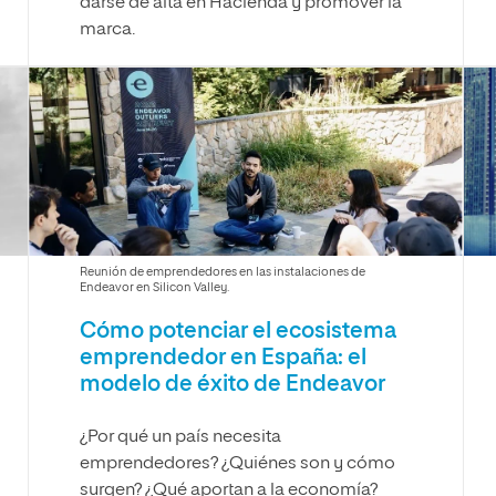
darse de alta en Hacienda y promover la
marca.
Reunión de emprendedores en las instalaciones de
Endeavor en Silicon Valley.
Cómo potenciar el ecosistema
emprendedor en España: el
modelo de éxito de Endeavor
¿Por qué un país necesita
emprendedores? ¿Quiénes son y cómo
surgen? ¿Qué aportan a la economía?