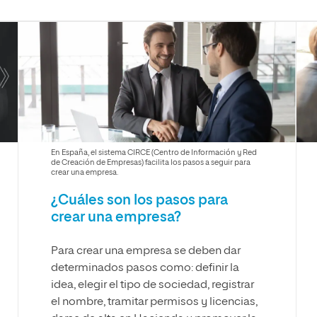
Máster Universitario en Psicopedagogía
olíticas y Relaciones
Acceso universitario para
na de Movilidad
nales
mayores
nacional
Máster Universitario en Atención Temprana y
Desarrollo Infantil
Máster Universitario en Enseñanza de Español
como Lengua Extranjera (ELE)
En España, el sistema CIRCE (Centro de Información y Red
de Creación de Empresas) facilita los pasos a seguir para
crear una empresa.
¿Cuáles son los pasos para
crear una empresa?
Para crear una empresa se deben dar
determinados pasos como: definir la
idea, elegir el tipo de sociedad, registrar
el nombre, tramitar permisos y licencias,