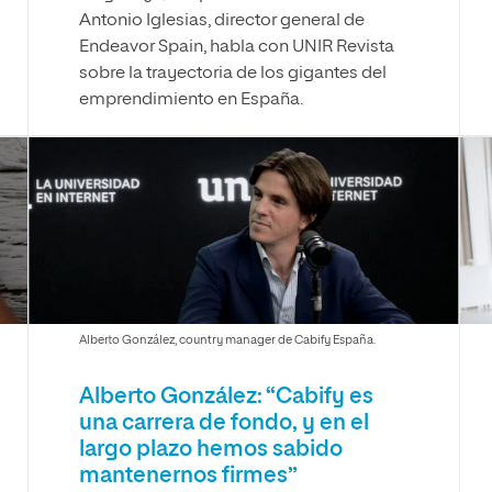
Antonio Iglesias, director general de
Endeavor Spain, habla con UNIR Revista
sobre la trayectoria de los gigantes del
emprendimiento en España.
Alberto González, country manager de Cabify España.
Alberto González: “Cabify es
una carrera de fondo, y en el
largo plazo hemos sabido
mantenernos firmes”