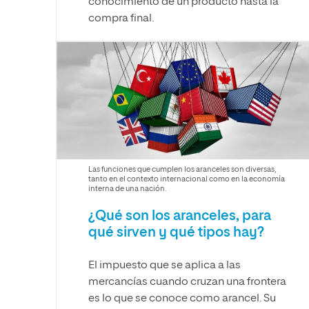
conocimiento de un producto hasta la
compra final.
Las funciones que cumplen los aranceles son diversas,
tanto en el contexto internacional como en la economía
interna de una nación.
¿Qué son los aranceles, para
qué sirven y qué tipos hay?
El impuesto que se aplica a las
mercancías cuando cruzan una frontera
es lo que se conoce como arancel. Su