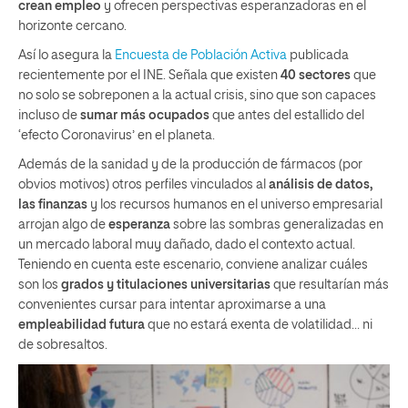
crean empleo
y ofrecen perspectivas esperanzadoras en el
horizonte cercano.
Así lo asegura la
Encuesta de Población Activa
publicada
recientemente por el INE. Señala que existen
40 sectores
que
no solo se sobreponen a la actual crisis, sino que son capaces
incluso de
sumar más ocupados
que antes del estallido del
‘efecto Coronavirus’ en el planeta.
Además de la sanidad y de la producción de fármacos (por
obvios motivos) otros perfiles vinculados al
análisis de datos,
las finanzas
y los recursos humanos en el universo empresarial
arrojan algo de
esperanza
sobre las sombras generalizadas en
un mercado laboral muy dañado, dado el contexto actual.
Teniendo en cuenta este escenario, conviene analizar cuáles
son los
grados y titulaciones universitarias
que resultarían más
convenientes cursar para intentar aproximarse a una
empleabilidad futura
que no estará exenta de volatilidad… ni
de sobresaltos.