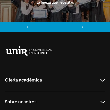
La fuerza que necesitas
Anterior
Siguiente
Universidad
Internacional
de
La
Rioja
Oferta académica
Grados
Sobre nosotros
Másteres Oficiales