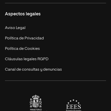
Másteres Propios
Misión y Valores
Aspectos legales
Doctorados
Facultades
Experto Universitario
Nuestro Equipo
Aviso Legal
Postgrados
Trabaja en UNIR
Política de Privacidad
Cursos Universitarios
Actualidad
Política de Cookies
UNIR Revista
Cláusulas legales RGPD
Eventos
Canal de consultas y denuncias
Alianzas corporativas
Sala de prensa
Contacto