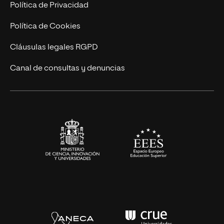
Postgrados
Trabaja en UNIR
Política de Privacidad
Cursos Universitarios
Actualidad
Política de Cookies
UNIR Revista
Cláusulas legales RGPD
Eventos
Canal de consultas y denuncias
Alianzas corporativas
Sala de prensa
Contacto