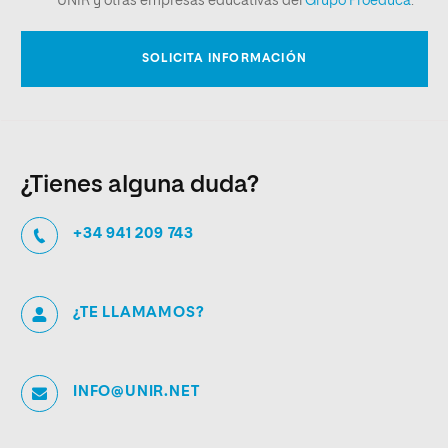
¿Tienes alguna duda?
+34 941 209 743
¿TE LLAMAMOS?
INFO@UNIR.NET