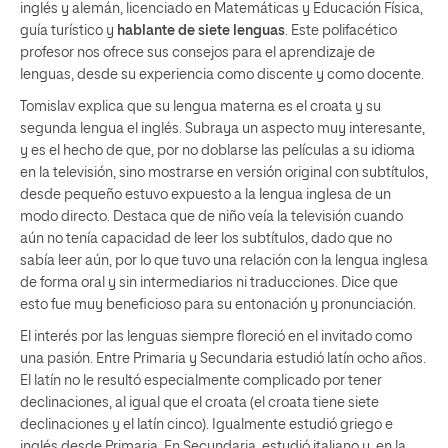
inglés y alemán, licenciado en Matemáticas y Educación Física,
guía turístico y
hablante de siete lenguas
. Este polifacético
profesor nos ofrece sus consejos para el aprendizaje de
lenguas, desde su experiencia como discente y como docente.
Tomislav explica que su lengua materna es el croata y su
segunda lengua el inglés. Subraya un aspecto muy interesante,
y es el hecho de que, por no doblarse las películas a su idioma
en la televisión, sino mostrarse en versión original con subtítulos,
desde pequeño estuvo expuesto a la lengua inglesa de un
modo directo. Destaca que de niño veía la televisión cuando
aún no tenía capacidad de leer los subtítulos, dado que no
sabía leer aún, por lo que tuvo una relación con la lengua inglesa
de forma oral y sin intermediarios ni traducciones. Dice que
esto fue muy beneficioso para su entonación y pronunciación.
El interés por las lenguas siempre floreció en el invitado como
una pasión. Entre Primaria y Secundaria estudió latín ocho años.
El latín no le resultó especialmente complicado por tener
declinaciones, al igual que el croata (el croata tiene siete
declinaciones y el latín cinco). Igualmente estudió griego e
inglés desde Primaria. En Secundaria, estudió italiano y, en la