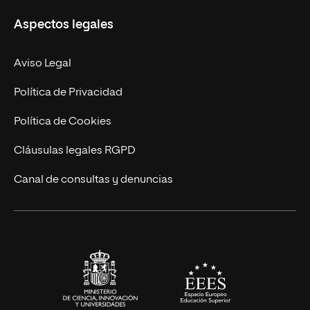
Misión y Valores
Aspectos legales
Doctorados
Facultades
Experto Universitario
Nuestro Equipo
Aviso Legal
Postgrados
Trabaja en UNIR
Política de Privacidad
Cursos Universitarios
Actualidad
Política de Cookies
UNIR Revista
Cláusulas legales RGPD
Eventos
Canal de consultas y denuncias
Alianzas corporativas
Sala de prensa
Contacto