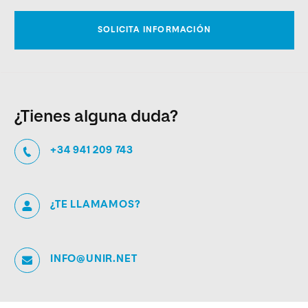
¿Tienes alguna duda?
+34 941 209 743
¿TE LLAMAMOS?
INFO@UNIR.NET