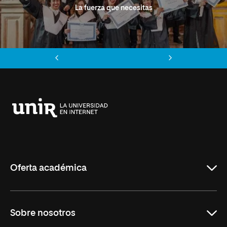
La fuerza que necesitas
Anterior
Siguiente
Universidad
Internacional
de
La
Rioja
Oferta académica
Grados
Sobre nosotros
Másteres Oficiales