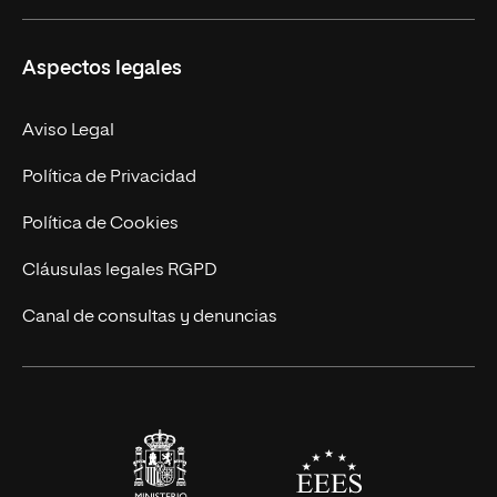
Másteres Propios
Misión y Valores
Aspectos legales
Doctorados
Facultades
Experto Universitario
Nuestro Equipo
Aviso Legal
Postgrados
Trabaja en UNIR
Política de Privacidad
Cursos Universitarios
Actualidad
Política de Cookies
UNIR Revista
Cláusulas legales RGPD
Eventos
Canal de consultas y denuncias
Alianzas corporativas
Sala de prensa
Contacto