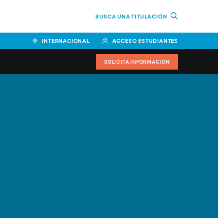
BUSCA UNA TITULACIÓN
INTERNACIONAL
ACCESO ESTUDIANTES
SOLICITA INFORMACIÓN
Facultad de Ciencias de la
Educación y Humanidades
Facultad de Ciencias de la
Salud
Facultad de Economía y
Empresa
Escuela Superior de Ingeniería
y Tecnología (ESIT)
Facultad de Derecho