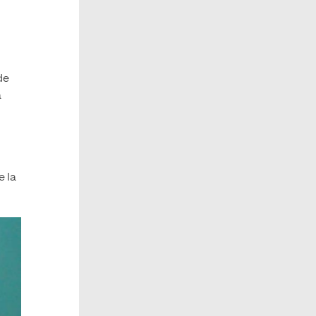
de
a
 la