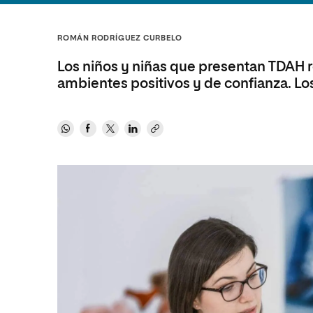
Diseño
Ingeniería y Tecnología
Ciencias P
Escuela de Humanidades
Ofici
Ciencias de la Salud
Diseño
Internacio
Inter
ROMÁN RODRÍGUEZ CURBELO
Normas de Organización y
Ciencias Sociales
Ciencias de la Salud
Funcionamiento
Los niños y niñas que presentan TDAH r
Humanidades
Ciencias Sociales
ambientes positivos y de confianza. L
Artes
Humanidades
Música
Artes
Música