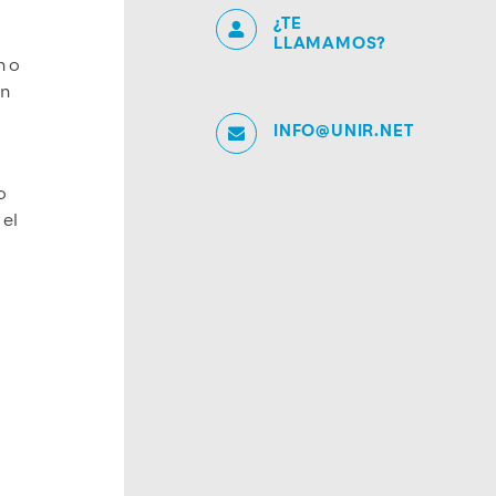
¿TE
LLAMAMOS?
n o
on
INFO@UNIR.NET
o
 el