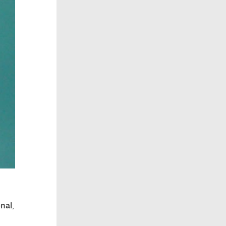
nal
,