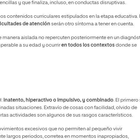
cillas y que finaliza, incluso, en conductas disruptivas.
 los contenidos curriculares estipulados en la etapa educativa.
ficultades de atención
serán otro síntoma a tener en cuenta.
de manera aislada no repercuten posteriormente en un diagnós
sperable a su edad y ocurrir
en todos los contextos
donde se
H:
inatento, hiperactivo o impulsivo, y combinado
. El primero
inadas situaciones. Extravío de cosas con facilidad, olvido de
ertas actividades son algunos de sus rasgos característicos.
ovimientos excesivos que no permiten al pequeño vivir
te largos periodos, corretea en momentos inapropiados,