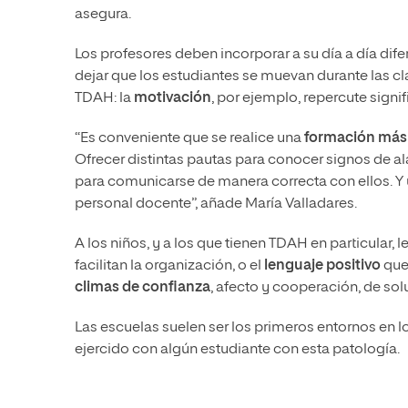
asegura.
Los profesores deben incorporar a su día a día dif
dejar que los estudiantes se muevan durante las c
TDAH: la
motivación
, por ejemplo, repercute signi
“Es conveniente que se realice una
formación más
Ofrecer distintas pautas para conocer signos de a
para comunicarse de manera correcta con ellos. Y
personal docente”, añade María Valladares.
A los niños, y a los que tienen TDAH en particular, l
facilitan la organización, o el
lenguaje positivo
que 
climas de confianza
, afecto y cooperación, de sol
Las escuelas suelen ser los primeros entornos en 
ejercido con algún estudiante con esta patología.