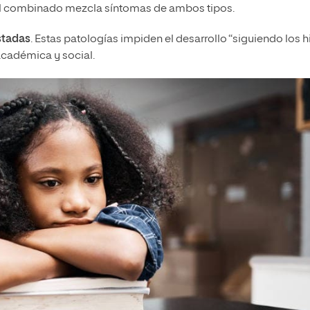
el combinado mezcla síntomas de ambos tipos.
stadas
. Estas patologías impiden el desarrollo “siguiendo los h
 académica y social.