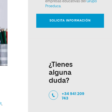
¿Tienes
alguna
duda?
+34 941 209
743
R
,