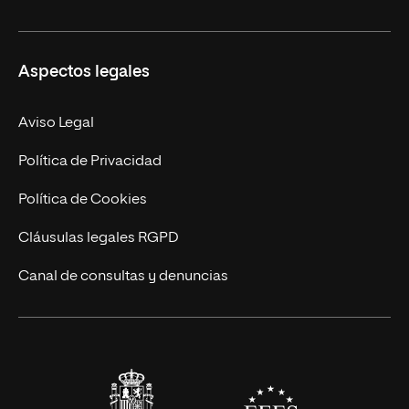
Másteres Propios
Misión y Valores
Aspectos legales
Doctorados
Facultades
Experto Universitario
Nuestro Equipo
Aviso Legal
Postgrados
Trabaja en UNIR
Política de Privacidad
Cursos Universitarios
Actualidad
Política de Cookies
UNIR Revista
Cláusulas legales RGPD
Eventos
Canal de consultas y denuncias
Alianzas corporativas
Sala de prensa
Contacto