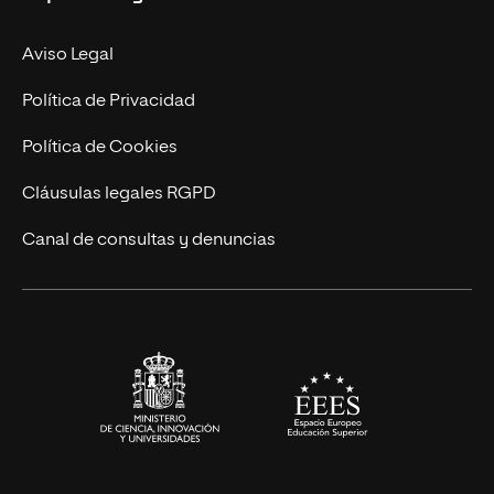
Facultades
Experto Universitario
Nuestro Equipo
Aviso Legal
Postgrados
Trabaja en UNIR
Política de Privacidad
Cursos Universitarios
Actualidad
Política de Cookies
UNIR Revista
Cláusulas legales RGPD
Eventos
Canal de consultas y denuncias
Alianzas corporativas
Sala de prensa
Contacto