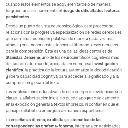
cuando estos elementos se adquieren tarde o de manera
fragmentaria, se incrementa el
riesgo de diﬁcultades lectoras
persistentes
.
Desde un punto de vista neuropsicológico, este proceso se
relaciona con la progresiva especialización de redes cerebrales
que permiten reconocer palabras de manera cada vez más
rápida y con menor coste atencional, liberando esos recursos
para la comprensión. Esta es una de las ideas centrales de
Stanislas Dehaene
, uno de los neurocientíficos cognitivos más
destacados del mundo, apoyada en numerosa
investigación
cientíﬁca
: la práctica de la lectura automatiza la decodiﬁcación
y libera capacidad cognitiva para acceder al signiﬁcado y a la
comprensión global del texto.
Las implicaciones educativas de este cuerpo de evidencias son
claras: la alfabetización inicial no puede apoyarse únicamente
en la exposición general a textos impresos, ni conﬁar en que el
principio alfabético emergerá de manera espontánea.
La
enseñanza directa, explícita y sistemática de las
correspondencias grafema-fonema
, integrada en actividades