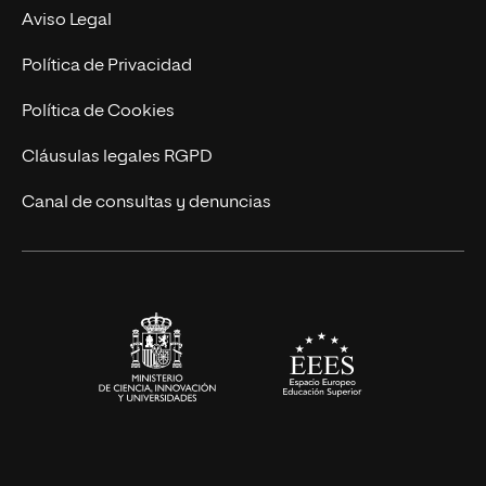
Experto Universitario
Nuestro Equipo
Aviso Legal
Postgrados
Trabaja en UNIR
Política de Privacidad
Cursos Universitarios
Actualidad
Política de Cookies
UNIR Revista
Cláusulas legales RGPD
Eventos
Canal de consultas y denuncias
Alianzas corporativas
Sala de prensa
Contacto