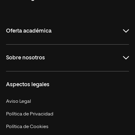
Universidad
Internacional
de
La
Rioja
Oferta académica
Grados
Sobre nosotros
Másteres Oficiales
Másteres Propios
Misión y Valores
Aspectos legales
Doctorados
Facultades
Experto Universitario
Nuestro Equipo
Aviso Legal
Postgrados
Trabaja en UNIR
Política de Privacidad
Cursos Universitarios
Actualidad
Política de Cookies