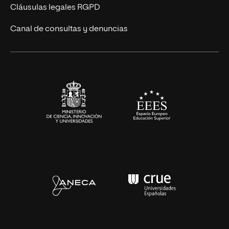
UNIR Revista
Cláusulas legales RGPD
Eventos
Canal de consultas y denuncias
Alianzas corporativas
Sala de prensa
Contacto