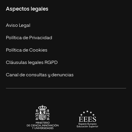
Aspectos legales
Doctorados
Facultades
Experto Universitario
Nuestro Equipo
Aviso Legal
Postgrados
Trabaja en UNIR
Política de Privacidad
Cursos Universitarios
Actualidad
Política de Cookies
UNIR Revista
Cláusulas legales RGPD
Eventos
Canal de consultas y denuncias
Alianzas corporativas
Sala de prensa
Contacto