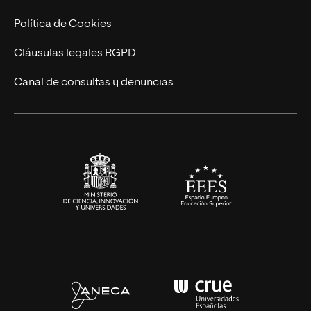
Cursos Universitarios
Actualidad
Política de Cookies
UNIR Revista
Cláusulas legales RGPD
Eventos
Canal de consultas y denuncias
Alianzas corporativas
Sala de prensa
Contacto