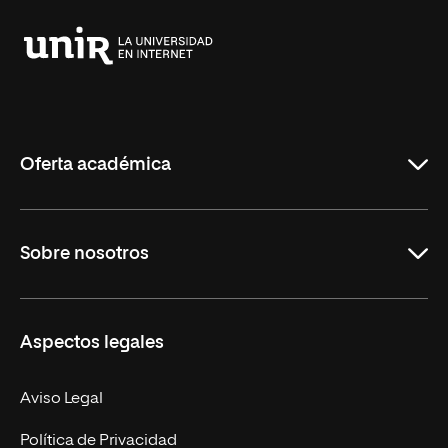
Universidad
Internacional
de
La
Rioja
Oferta académica
Grados
Sobre nosotros
Másteres Oficiales
Másteres Propios
Misión y Valores
Aspectos legales
Doctorados
Facultades
Experto Universitario
Nuestro Equipo
Aviso Legal
Postgrados
Trabaja en UNIR
Política de Privacidad