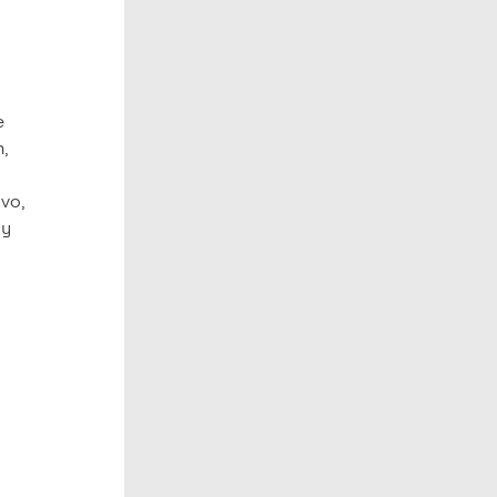
e
,
vo,
 y