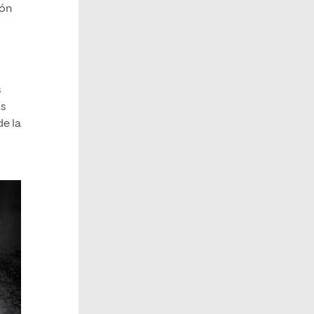
ión
s
os
e la