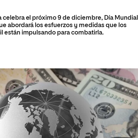
Máster Universitario en Psicopedagogía
olíticas y Relaciones
Acceso universitario para
na de Movilidad
nales
mayores
nacional
Máster Universitario en Atención Temprana y
a celebra el próximo 9 de diciembre, Día Mundia
Desarrollo Infantil
que abordará los esfuerzos y medidas que los
Máster Universitario en Enseñanza de Español
il están impulsando para combatirla.
como Lengua Extranjera (ELE)