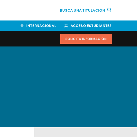
BUSCA UNA TITULACIÓN
INTERNACIONAL
ACCESO ESTUDIANTES
SOLICITA INFORMACIÓN
Facultad de Ciencias de la
Educación y Humanidades
Facultad de Ciencias de la
Salud
Facultad de Economía y
Empresa
Escuela Superior de Ingeniería
y Tecnología (ESIT)
Facultad de Derecho