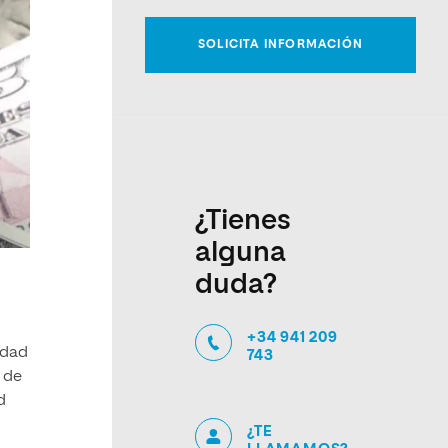
¿Tienes
alguna
duda?
+34 941 209
idad
743
9 de
d
¿TE