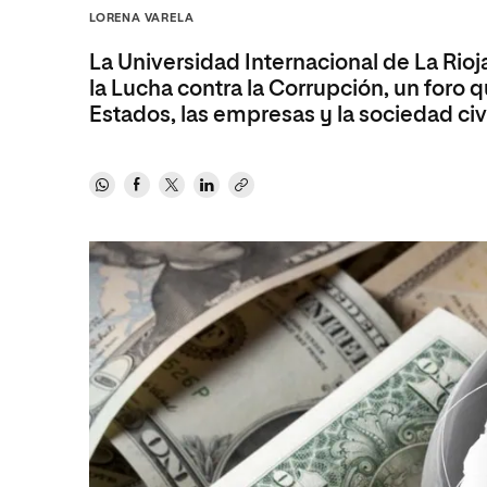
Diseño
Ingeniería y Tecnología
LORENA VARELA
Ciencias P
Escuela de Humanidades
Ofici
Ciencias de la Salud
Diseño
Internacio
Inter
La Universidad Internacional de La Rioj
Normas de Organización y
Ciencias Sociales
Ciencias de la Salud
Funcionamiento
la Lucha contra la Corrupción, un foro 
Estados, las empresas y la sociedad civ
Humanidades
Ciencias Sociales
Artes
Humanidades
Música
Artes
Música