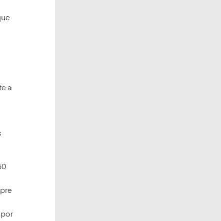
que
te a
s
50
mpre
 por