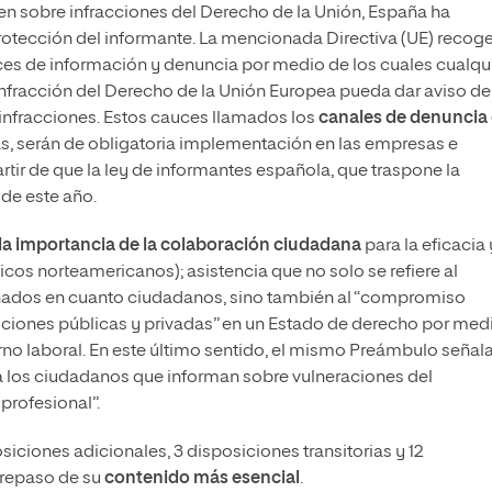
men sobre infracciones del Derecho de la Unión, España ha
protección del informante. La mencionada Directiva (UE) recog
uces de información y denuncia por medio de los cuales cualqu
nfracción del Derecho de la Unión Europea pueda dar aviso de
infracciones. Estos cauces llamados los
canales de denuncia
las, serán de obligatoria implementación en las empresas e
artir de que la ley de informantes española, que traspone la
 de este año.
la importancia de la colaboración ciudadana
para la eficacia 
icos norteamericanos); asistencia que no solo se refiere al
nados en cuanto ciudadanos, sino también al “compromiso
tuciones públicas y privadas” en un Estado de derecho por med
no laboral. En este último sentido, el mismo Preámbulo señala
er a los ciudadanos que informan sobre vulneraciones del
profesional”.
posiciones adicionales, 3 disposiciones transitorias y 12
 repaso de su
contenido más esencial
.