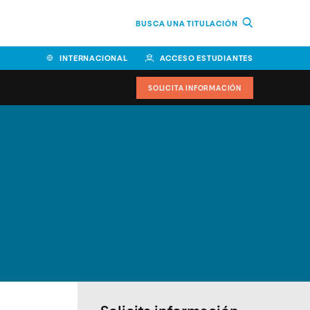
BUSCA UNA TITULACIÓN
INTERNACIONAL
ACCESO ESTUDIANTES
SOLICITA INFORMACIÓN
Facultad de Ciencias de la
Educación y Humanidades
Facultad de Ciencias de la
Salud
Facultad de Economía y
Empresa
Escuela Superior de Ingeniería
y Tecnología (ESIT)
Facultad de Derecho