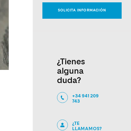
¿Tienes
alguna
duda?
+34 941 209
743
¿TE
LLAMAMOS?