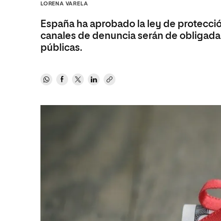
Diseño
Ingeniería y Tecnología
LORENA VARELA
Ciencias P
Escuela de Humanidades
Ofici
Ciencias de la Salud
Diseño
Internacio
Inter
España ha aprobado la ley de protecció
Normas de Organización y
canales de denuncia serán de obligada 
Ciencias Sociales
Ciencias de la Salud
Funcionamiento
públicas.
Humanidades
Ciencias Sociales
Artes
Humanidades
Música
Artes
Música