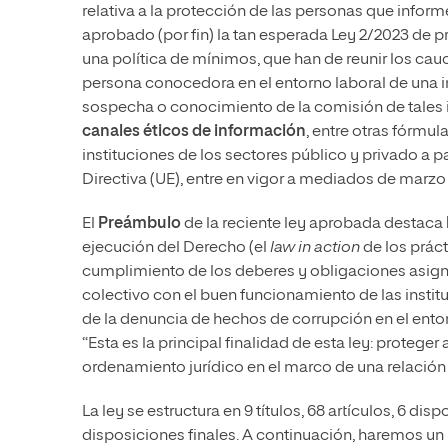
relativa a la protección de las personas que infor
aprobado (por fin) la tan esperada Ley 2/2023 de 
una política de mínimos, que han de reunir los ca
persona conocedora en el entorno laboral de una i
sospecha o conocimiento de la comisión de tales 
canales éticos de información
, entre otras fórmu
instituciones de los sectores público y privado a p
Directiva (UE), entre en vigor a mediados de marzo
El
Preámbulo
de la reciente ley aprobada destaca
ejecución del Derecho (el
law in action
de los práct
cumplimiento de los deberes y obligaciones asig
colectivo con el buen funcionamiento de las insti
de la denuncia de hechos de corrupción en el entor
“Esta es la principal finalidad de esta ley: proteg
ordenamiento jurídico en el marco de una relación 
La ley se estructura en 9 títulos, 68 artículos, 6 dis
disposiciones finales. A continuación, haremos un