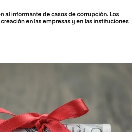
Máster Universitario en Psicopedagogía
olíticas y Relaciones
Acceso universitario para
na de Movilidad
nales
mayores
nacional
n al informante de casos de corrupción. Los
Máster Universitario en Atención Temprana y
Desarrollo Infantil
creación en las empresas y en las instituciones
Máster Universitario en Enseñanza de Español
como Lengua Extranjera (ELE)