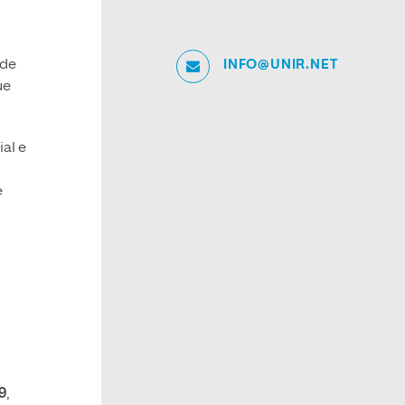
INFO@UNIR.NET
 de
ue
al e
e
9
,