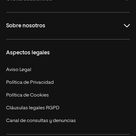
Grados
Sobre nosotros
Másteres Oficiales
Másteres Propios
Misión y Valores
Aspectos legales
Doctorados
Facultades
Experto Universitario
Nuestro Equipo
Aviso Legal
Postgrados
Trabaja en UNIR
Política de Privacidad
Cursos Universitarios
Actualidad
Política de Cookies
UNIR Revista
Cláusulas legales RGPD
Eventos
Canal de consultas y denuncias
Alianzas corporativas