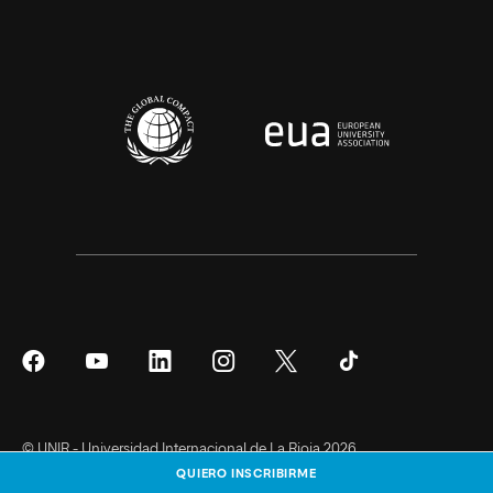
Síguenos
Síguenos
Síguenos
Síguenos
Síguenos
Síguenos
en
en
en
en
en
en
Facebook
YouTube
LinkedIn
Instagram
Twitter
Tiktok
© UNIR - Universidad Internacional de La Rioja 2026
QUIERO INSCRIBIRME