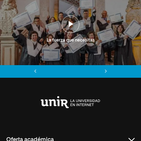
La fuerza que necesitas
Anterior
Siguiente
Universidad
Internacional
de
La
Rioja
Oferta académica