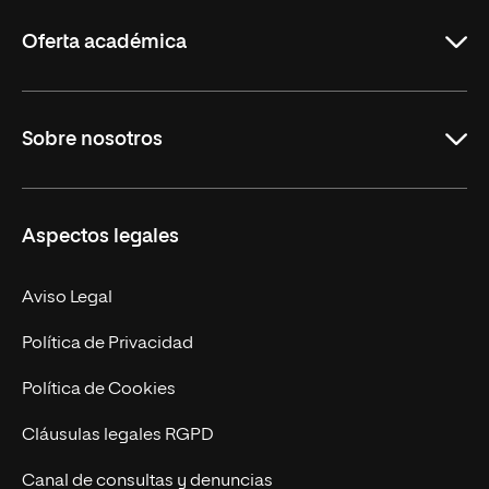
Rioja
Oferta académica
Grados
Sobre nosotros
Másteres Oficiales
Másteres Propios
Misión y Valores
Aspectos legales
Doctorados
Facultades
Experto Universitario
Nuestro Equipo
Aviso Legal
Postgrados
Trabaja en UNIR
Política de Privacidad
Cursos Universitarios
Actualidad
Política de Cookies
UNIR Revista
Cláusulas legales RGPD
Eventos
Canal de consultas y denuncias