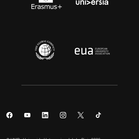
Síguenos
Síguenos
Síguenos
Síguenos
Síguenos
Síguenos
en
en
en
en
en
en
Facebook
YouTube
LinkedIn
Instagram
Twitter
Tiktok