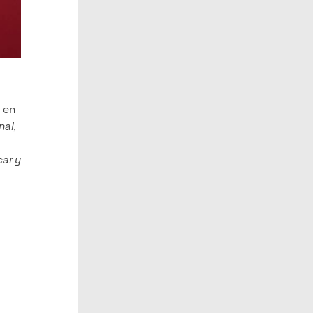
o en
inal,
ar y
a