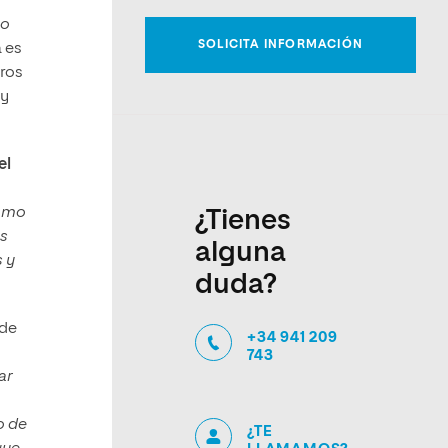
 o
 es
tros
 y
el
como
¿Tienes
os
alguna
s y
duda?
 de
+34 941 209
743
ar
o de
¿TE