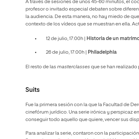
A través de sesiones de unos 45-60 minutos, el coo
profesor o invitado especial debaten sobre difere
la audiencia. De esta manera, no hay miedo de que
contexto de los vídeos que se muestran en ella. A
12 de julio, 17:00h |
Historia de un matrim
26 de julio, 17:00h |
Philadelphia
El resto de las
masterclasses
que se han realizado 
Suits
Fue la primera sesión con la que la Facultad de De
cinefórum jurídico. Una serie irónica y perspicaz
conseguir todo aquello que quiere, vencer sus disp
Para analizar la serie, contaron con la participació