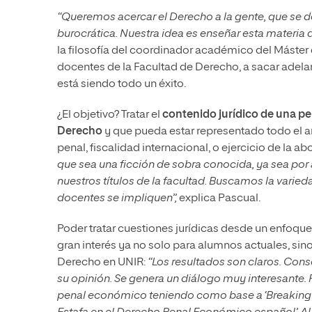
“Queremos acercar el Derecho a la gente, que se dej
burocrática. Nuestra idea es enseñar esta materia 
la filosofía del coordinador académico del Máster 
docentes de la Facultad de Derecho, a sacar adela
está siendo todo un éxito.
¿El objetivo? Tratar el
contenido jurídico de una pel
Derecho
y que pueda estar representado todo el a
penal, fiscalidad internacional, o ejercicio de la a
que sea una ficción de sobra conocida, ya sea por 
nuestros títulos de la facultad. Buscamos la varieda
docentes se impliquen”,
explica Pascual.
Poder tratar cuestiones jurídicas desde un enfoq
gran interés ya no solo para alumnos actuales, sino
Derecho en UNIR:
“Los resultados son claros. Con
su opinión. Se genera un diálogo muy interesante. 
penal económico teniendo como base a ‘Breaking 