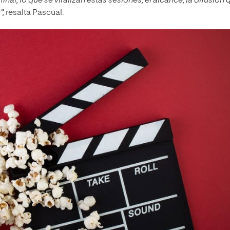
nal, lo que se viralizan estas sesiones, el alcance, la difusión 
”,
resalta Pascual.