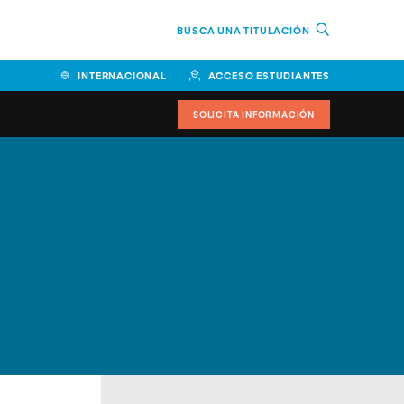
BUSCA UNA TITULACIÓN
INTERNACIONAL
ACCESO ESTUDIANTES
SOLICITA INFORMACIÓN
Facultad de Ciencias de la
Educación y Humanidades
Facultad de Ciencias de la
Salud
Facultad de Economía y
Empresa
Escuela Superior de Ingeniería
y Tecnología (ESIT)
Facultad de Derecho