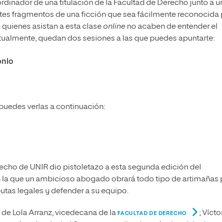
rdinador de una titulación de la Facultad de Derecho junto a u
ntes fragmentos de una ficción que sea fácilmente reconocida 
 quienes asistan a esta clase
online
no acaben de entender el
ctualmente, quedan dos sesiones a las que puedes apuntarte:
onio
puedes verlas a continuación:
recho de UNIR dio pistoletazo a esta segunda edición del
 en la que un ambicioso abogado obrará todo tipo de artimañas 
utas legales y defender a su equipo.
n de Lola Arranz, vicedecana de la
; Vícto
FACULTAD DE DERECHO