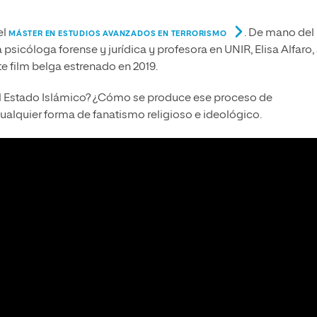
el
. De mano del
MÁSTER EN ESTUDIOS AVANZADOS EN TERRORISMO
a psicóloga forense y jurídica y profesora en UNIR, Elisa Alfaro,
e film belga estrenado en 2019.
 Estado Islámico? ¿Cómo se produce ese proceso de
 cualquier forma de fanatismo religioso e ideológico.