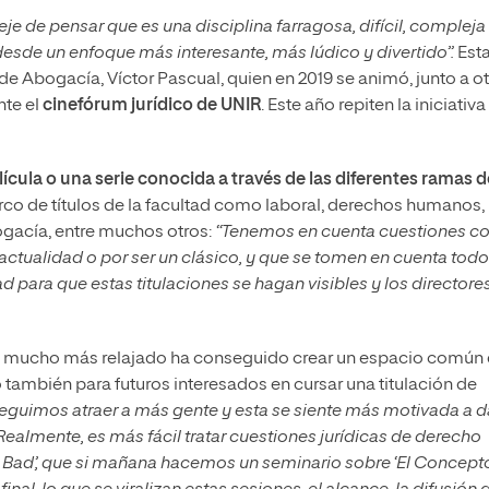
e de pensar que es una disciplina farragosa, difícil, compleja
desde un enfoque más interesante, más lúdico y divertido”.
Esta
de Abogacía, Víctor Pascual, quien en 2019 se animó, junto a o
nte el
cinefórum jurídico de UNIR
. Este año repiten la iniciativa
ícula o una serie conocida a través de las diferentes ramas d
rco de títulos de la facultad como laboral, derechos humanos,
bogacía, entre muchos otros:
“Tenemos en cuenta cuestiones 
actualidad o por ser un clásico, y que se tomen en cuenta tod
d para que estas titulaciones se hagan visibles y los directore
ue mucho más relajado ha conseguido crear un espacio común
 también para futuros interesados en cursar una titulación de
seguimos atraer a más gente y esta se siente más motivada a d
Realmente, es más fácil tratar cuestiones jurídicas de derecho
Bad’, que si mañana hacemos un seminario sobre ‘El Concept