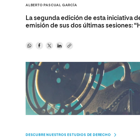
Diseño
Ingeniería y Tecnología
ALBERTO PASCUAL GARCÍA
Ciencias P
Escuela de Humanidades
Ofici
Ciencias de la Salud
Diseño
Internacio
Inter
La segunda edición de esta iniciativa de
Normas de Organización y
Ciencias Sociales
Ciencias de la Salud
Funcionamiento
emisión de sus dos últimas sesiones: “H
Humanidades
Ciencias Sociales
Artes
Humanidades
Música
Artes
Música
DESCUBRE NUESTROS ESTUDIOS DE DERECHO