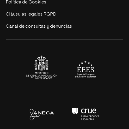
Actualidad
Política de Cookies
UNIR Revista
Cláusulas legales RGPD
Eventos
Canal de consultas y denuncias
Alianzas corporativas
Sala de prensa
Contacto