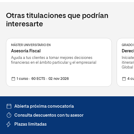
Otras titulaciones que podrían
interesarte
MÁSTER UNIVERSITARIO EN
GRADO 
Asesoría Fiscal
Derec
Ayuda a tus clientes a tomar mejores decisiones
Iníciat
financieras en el ámbito particular y el empresarial
itinera
Global
1 curso
60 ECTS
02 nov 2026
4 c
Abierta próxima convocatoria
Consulta descuentos con tu asesor
Plazas limitadas