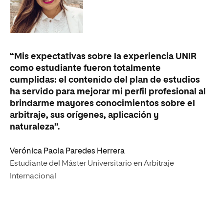
“Mis expectativas sobre la experiencia UNIR
“L
como estudiante fueron totalmente
y 
cumplidas: el contenido del plan de estudios
as
ha servido para mejorar mi perfil profesional al
ne
brindarme mayores conocimientos sobre el
pr
arbitraje, sus orígenes, aplicación y
po
naturaleza”.
un
Verónica Paola Paredes Herrera
Al
Estudiante del Máster Universitario en Arbitraje
Eg
Internacional
In