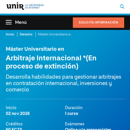
Menú
SOLICITA INFORMACIÓN
Inicio
Derecho
Máster Universitario en Arbitraje Internacional *(En proceso de extinción)
Máster Universitario en
Arbitraje Internacional *(En
proceso de extinción)
Desarrolla habilidades para gestionar arbitrajes
en contratación internacional, inversiones y
comercio
Inicio
Duración
02 nov 2026
1 curso
Créditos
Exámenes