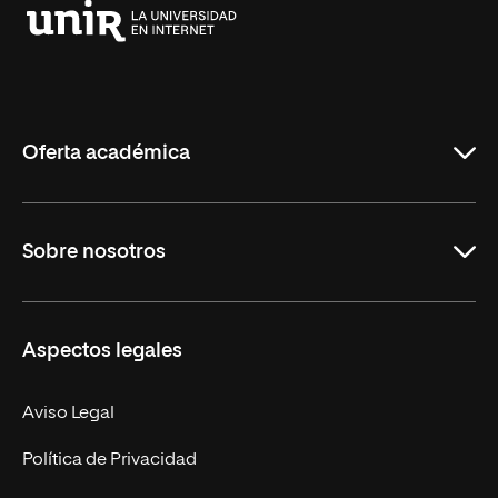
Universidad
Internacional
de
La
Rioja
Oferta académica
Grados
Sobre nosotros
Másteres Oficiales
Másteres Propios
Misión y Valores
Aspectos legales
Doctorados
Facultades
Experto Universitario
Nuestro Equipo
Aviso Legal
Postgrados
Trabaja en UNIR
Política de Privacidad
Cursos Universitarios