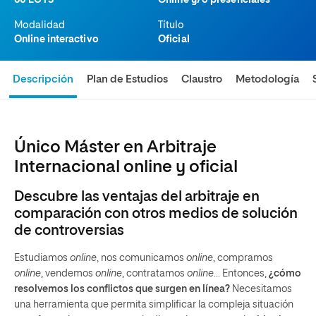
60 ECTS
Online y/o presenciales
Modalidad
Título
Online interactivo
Oficial
Descripción
Plan de Estudios
Claustro
Metodología
Único Máster en Arbitraje
Internacional online y oficial
Descubre las ventajas del arbitraje en
comparación con otros medios de solución
de controversias
Estudiamos
online
, nos comunicamos
online
, compramos
online
, vendemos
online
, contratamos
online
... Entonces,
¿cómo
resolvemos los conflictos que surgen en línea?
Necesitamos
una herramienta que permita simplificar la compleja situación