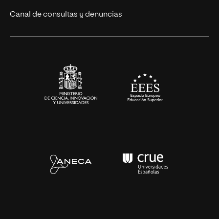
Eventos
Canal de consultas y denuncias
Alianzas corporativas
Sala de prensa
Contacto