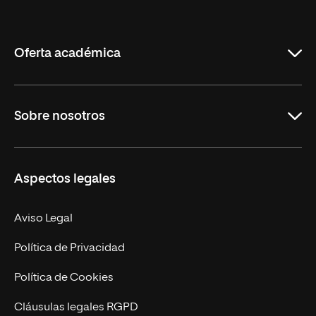
Internacional
de
La
Rioja
Oferta académica
Grados
Sobre nosotros
Másteres Oficiales
Másteres Propios
Misión y Valores
Aspectos legales
Doctorados
Facultades
Experto Universitario
Nuestro Equipo
Aviso Legal
Postgrados
Trabaja en UNIR
Política de Privacidad
Cursos Universitarios
Actualidad
Política de Cookies
UNIR Revista
Cláusulas legales RGPD