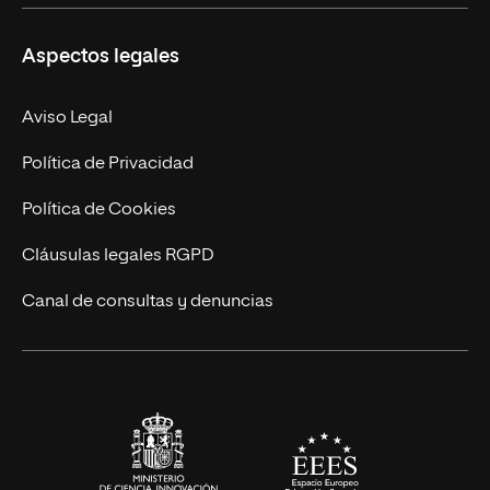
Másteres Propios
Misión y Valores
Aspectos legales
Doctorados
Facultades
Experto Universitario
Nuestro Equipo
Aviso Legal
Postgrados
Trabaja en UNIR
Política de Privacidad
Cursos Universitarios
Actualidad
Política de Cookies
UNIR Revista
Cláusulas legales RGPD
Eventos
Canal de consultas y denuncias
Alianzas corporativas
Sala de prensa
Contacto