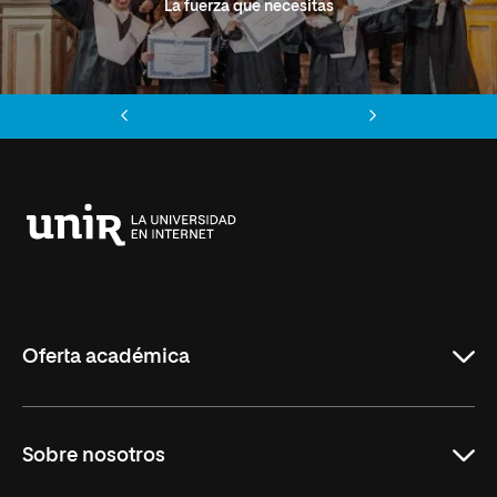
La fuerza que necesitas
Anterior
Siguiente
Universidad
Internacional
de
La
Rioja
Oferta académica
Grados
Sobre nosotros
Másteres Oficiales