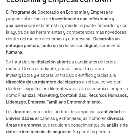
Economía y Empresa con UNIR
El
Programa de Doctorado en Economía y Empresa
te
propone abrir líneas de
investigación
que reflexionen y
analicen
sobre esta temática, desde un punto innovador y con
la ayuda de las herramientas y competencias más novedosas
dentro del mundo económico y empresarial
. Desarrolla un
enfoque puntero, tanto en la
dimensión
digital,
como en la
humana
.
Se trata de una
titulación abierta
a candidatos de todo el
mundo. Como estudiante, podrás iniciar tu carrera
investigadora y elaborar un trabajo científico gracias a la
dirección de un miembro del claustro
en el que convergen
doctores expertos en diferentes áreas de economía y empresa
como
Finanzas, Marketing, Contabilidad, Recursos Humanos,
Liderazgo, Empresa Familiar o Emprendimiento.
Los
doctores
egresados podrán desempeñar su
actividad
en
universidades
españolas y extranjeras, así como en
diversas
áreas de empresa
que requieran conocimientos de
análisis de
datos e inteligencia de negocios
. Su perfil les permite