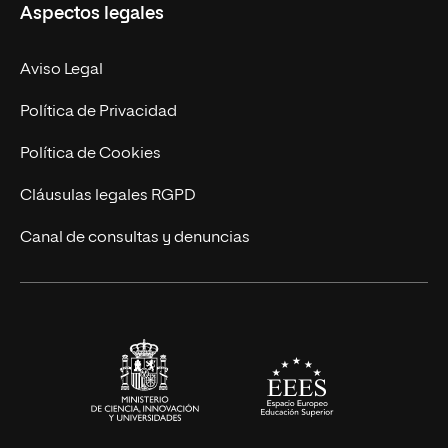
Aspectos legales
Doctorados
Facultades
Experto Universitario
Nuestro Equipo
Aviso Legal
Postgrados
Trabaja en UNIR
Política de Privacidad
Cursos Universitarios
Actualidad
Política de Cookies
UNIR Revista
Cláusulas legales RGPD
Eventos
Canal de consultas y denuncias
Alianzas corporativas
Sala de prensa
Contacto