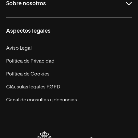
Sobre nosotros
Másteres Oficiales
Másteres Propios
Misión y Valores
Aspectos legales
Doctorados
Facultades
Experto Universitario
Nuestro Equipo
Aviso Legal
Postgrados
Trabaja en UNIR
Política de Privacidad
Cursos Universitarios
Actualidad
Política de Cookies
UNIR Revista
Cláusulas legales RGPD
Eventos
Canal de consultas y denuncias
Alianzas corporativas
Sala de prensa
Contacto