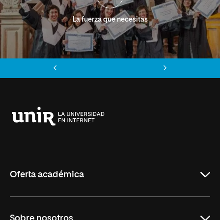
La fuerza que necesitas
Anterior
Siguiente
Universidad
Internacional
de
La
Rioja
Oferta académica
Grados
Sobre nosotros