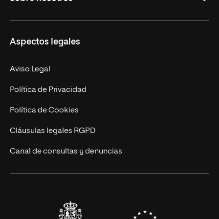
Másteres Oficiales
Másteres Propios
Misión y Valores
Aspectos legales
Doctorados
Facultades
Experto Universitario
Nuestro Equipo
Aviso Legal
Postgrados
Trabaja en UNIR
Política de Privacidad
Cursos Universitarios
Actualidad
Política de Cookies
UNIR Revista
Cláusulas legales RGPD
Eventos
Canal de consultas y denuncias
Alianzas corporativas
Sala de prensa
Contacto