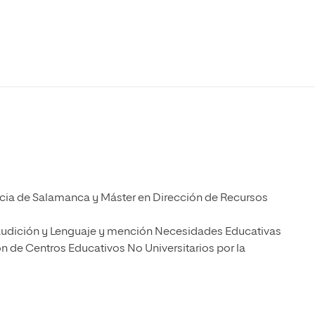
Máster Universitario en Psicopedagogía
olíticas y Relaciones
Acceso universitario para
na de Movilidad
nales
mayores
nacional
Máster Universitario en Atención Temprana y
Desarrollo Infantil
Máster Universitario en Enseñanza de Español
como Lengua Extranjera (ELE)
ficia de Salamanca y Máster en Dirección de Recursos
Audición y Lenguaje y mención Necesidades Educativas
ón de Centros Educativos No Universitarios por la