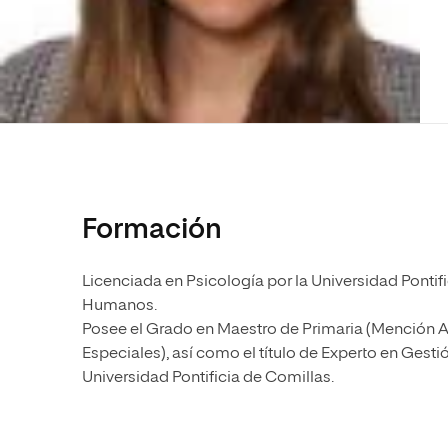
Diseño
Ingeniería y Tecnología
Ciencias P
Escuela de Humanidades
Ofici
Ciencias de la Salud
Diseño
Internacio
Inter
Normas de Organización y
Ciencias Sociales
Ciencias de la Salud
Funcionamiento
Humanidades
Ciencias Sociales
Artes
Humanidades
Música
Artes
Música
Formación
Licenciada en Psicología por la Universidad Ponti
Humanos.
Posee el Grado en Maestro de Primaria (Mención 
Especiales), así como el título de Experto en Gesti
Universidad Pontificia de Comillas.