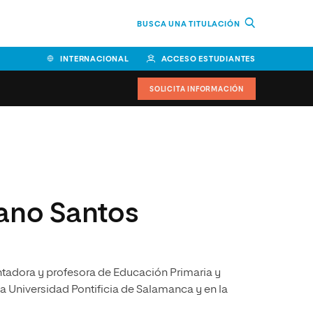
BUSCA UNA TITULACIÓN
INTERNACIONAL
ACCESO ESTUDIANTES
SOLICITA INFORMACIÓN
Facultad de Ciencias de la
Educación y Humanidades
Facultad de Ciencias de la
iano Santos
Salud
Facultad de Economía y
Empresa
entadora y profesora de Educación Primaria y
Escuela Superior de Ingeniería
y Tecnología (ESIT)
la Universidad Pontificia de Salamanca y en la
Facultad de Derecho