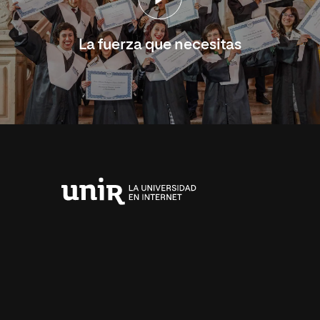
La fuerza que necesitas
Universidad
Internacional
de
La
Rioja