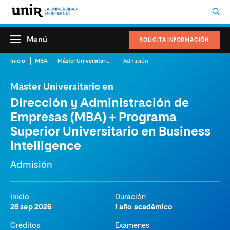
Menú
SOLICITA INFORMACIÓN
Inicio
MBA
Máster Universitario en Dirección y Administración de Empresas (MBA) + Programa Superior Universitario en Business Intelligence
Admisión
Máster Universitario en
Dirección y Administración de
Empresas (MBA) + Programa
Superior Universitario en Business
Intelligence
Admisión
Inicio
Duración
28 sep 2026
1 año académico
Créditos
Exámenes