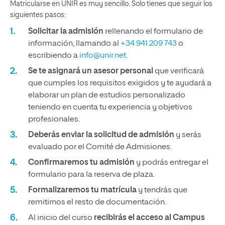
Matricularse en UNIR es muy sencillo. Solo tienes que seguir los
siguientes pasos:
Solicitar la admisión
rellenando el formulario de
información, llamando al
+34 941 209 743
o
escribiendo a
info@unir.net.
Se te asignará un asesor personal
que verificará
que cumples los requisitos exigidos y te ayudará a
elaborar un plan de estudios personalizado
teniendo en cuenta tu experiencia y objetivos
profesionales.
Deberás enviar la solicitud de admisión
y serás
evaluado por el Comité de Admisiones.
Confirmaremos tu admisión
y podrás entregar el
formulario para la reserva de plaza.
Formalizaremos tu matrícula
y tendrás que
remitirnos el resto de documentación.
Al inicio del curso
recibirás el acceso al Campus