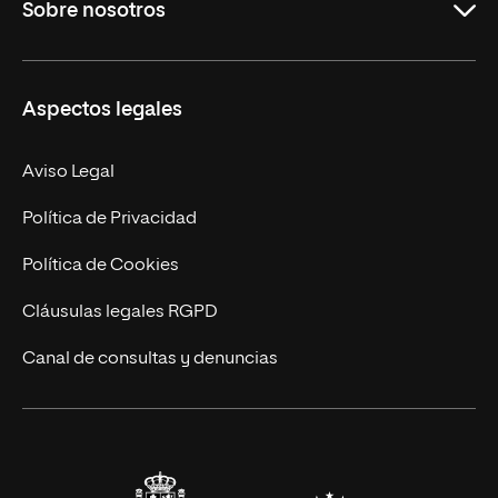
Sobre nosotros
Másteres Oficiales
Másteres Propios
Misión y Valores
Aspectos legales
Doctorados
Facultades
Experto Universitario
Nuestro Equipo
Aviso Legal
Postgrados
Trabaja en UNIR
Política de Privacidad
Cursos Universitarios
Actualidad
Política de Cookies
UNIR Revista
Cláusulas legales RGPD
Eventos
Canal de consultas y denuncias
Alianzas corporativas
Sala de prensa
Contacto