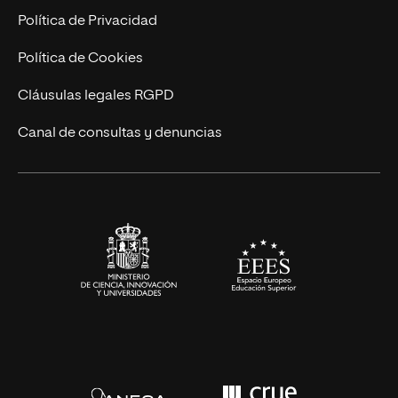
Postgrados
Trabaja en UNIR
Política de Privacidad
Cursos Universitarios
Actualidad
Política de Cookies
UNIR Revista
Cláusulas legales RGPD
Eventos
Canal de consultas y denuncias
Alianzas corporativas
Sala de prensa
Contacto