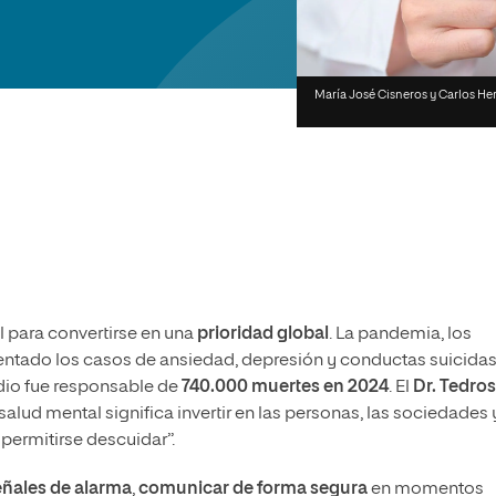
olíticas y Relaciones
Acceso universitario para
na de Movilidad
nales
mayores
nacional
María José Cisneros y Carlos He
 para convertirse en una
prioridad global
. La pandemia, los
entado los casos de ansiedad, depresión y conductas suicidas
idio fue responsable de
740.000 muertes en 2024
. El
Dr. Tedros
n salud mental significa invertir en las personas, las sociedades 
ermitirse descuidar”.
señales de alarma
,
comunicar de forma segura
en momentos