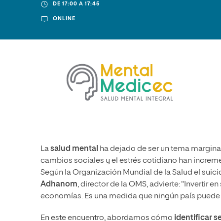
Diseño
Ingeniería y Tecnología
DE 17:00 A 17:45
Ciencias P
Escuela de Humanidades
Ofici
ONLINE
Ciencias de la Salud
Diseño
Internacio
Inter
Normas de Organización y
Ciencias Sociales
Ciencias de la Salud
Funcionamiento
Humanidades
Ciencias Sociales
Artes
Humanidades
Música
Artes
Música
La
salud mental
ha dejado de ser un tema marginal
cambios sociales y el estrés cotidiano han increm
Según la Organización Mundial de la Salud el suic
Adhanom
, director de la OMS, advierte: “Invertir e
economías. Es una medida que ningún país puede p
En este encuentro, abordamos cómo
identificar 