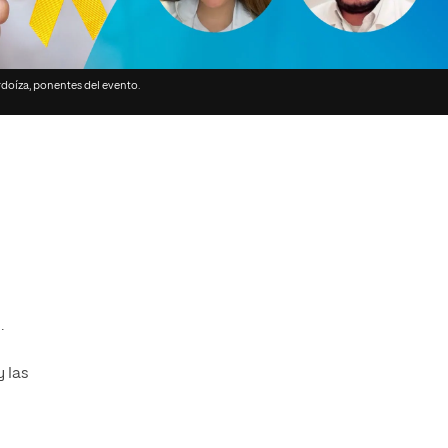
Facultad de Artes y Ciencias
Sociales
Escuela de Doctorado
rdoíza, ponentes del evento.
.
y las