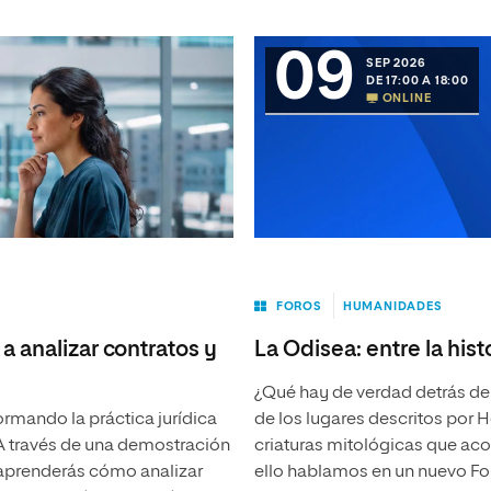
09
SEP 2026
DE 17:00 A 18:00
ONLINE
FOROS
HUMANIDADES
a analizar contratos y
La Odisea: entre la histo
¿Qué hay de verdad detrás del
formando la práctica jurídica
de los lugares descritos por 
 A través de una demostración
criaturas mitológicas que aco
 aprenderás cómo analizar
ello hablamos en un nuevo Foro