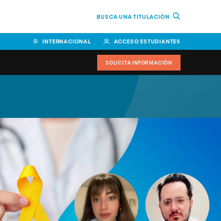
BUSCA UNA TITULACIÓN
INTERNACIONAL
ACCESO ESTUDIANTES
SOLICITA INFORMACIÓN
Facultad de Ciencias de la
Educación y Humanidades
Facultad de Ciencias de la
Salud
Facultad de Economía y
Empresa
Escuela Superior de Ingeniería
y Tecnología (ESIT)
Facultad de Derecho