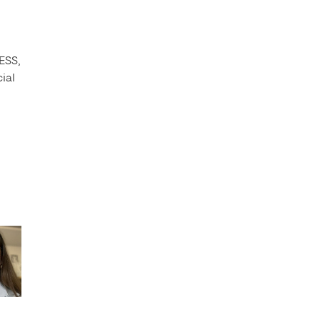
IESS
,
ial