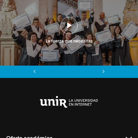
La fuerza que necesitas
Anterior
Siguiente
Universidad
Internacional
de
La
Rioja