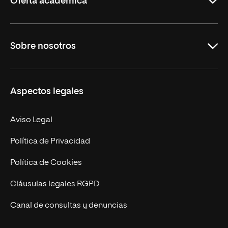
Oferta académica
Grados
Sobre nosotros
Másteres Oficiales
Másteres Propios
Misión y Valores
Aspectos legales
Doctorados
Facultades
Experto Universitario
Nuestro Equipo
Aviso Legal
Postgrados
Trabaja en UNIR
Política de Privacidad
Cursos Universitarios
Actualidad
Política de Cookies
UNIR Revista
Cláusulas legales RGPD
Eventos
Canal de consultas y denuncias
Alianzas corporativas