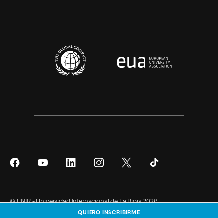
Síguenos
Síguenos
Síguenos
Síguenos
Síguenos
Síguenos
en
en
en
en
en
en
Facebook
YouTube
LinkedIn
Instagram
Twitter
Tiktok
© UNIR - Universidad Internacional de La Rioja 2026
QUIERO INSCRIBIRME