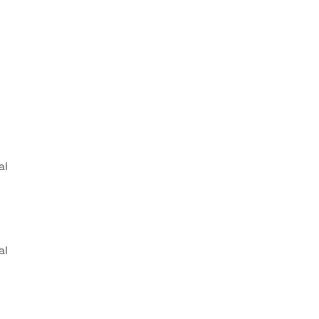
al
al