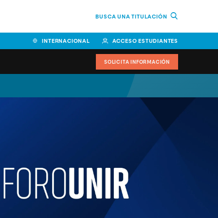
BUSCA UNA TITULACIÓN
INTERNACIONAL
ACCESO ESTUDIANTES
SOLICITA INFORMACIÓN
Facultad de Ciencias de la
Educación y Humanidades
Facultad de Ciencias de la
Salud
Facultad de Economía y
Empresa
Escuela Superior de Ingeniería
y Tecnología (ESIT)
Facultad de Derecho