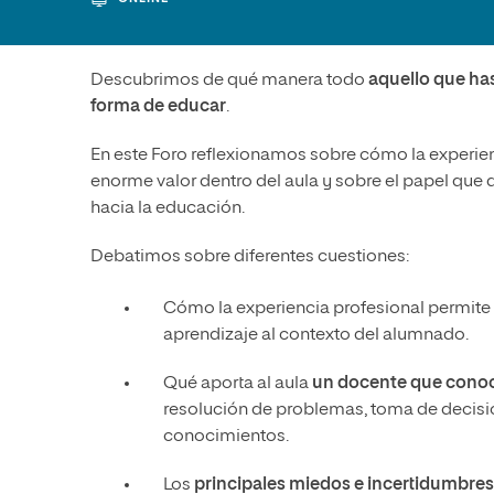
Diseño
Ingeniería y Tecnología
Ciencias P
Escuela de Humanidades
Ofici
Ciencias de la Salud
Diseño
Internacio
Inter
Normas de Organización y
Descubrimos de qué manera todo
aquello que has
Ciencias Sociales
Ciencias de la Salud
Funcionamiento
forma de educar
.
Humanidades
Ciencias Sociales
En este Foro reflexionamos sobre cómo la experien
Artes
Humanidades
enorme valor dentro del aula y sobre el papel que
Música
Artes
hacia la educación.
Música
Debatimos sobre diferentes cuestiones:
Cómo la experiencia profesional permite
aprendizaje al contexto del alumnado.
Qué aporta al aula
un docente que conoc
resolución de problemas, toma de decisio
conocimientos.
Los
principales miedos e incertidumbres