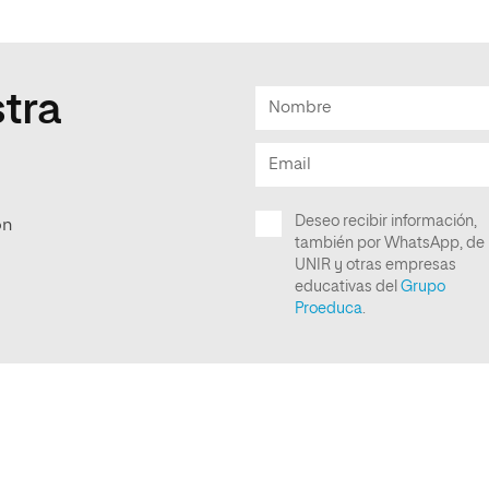
tra
ón