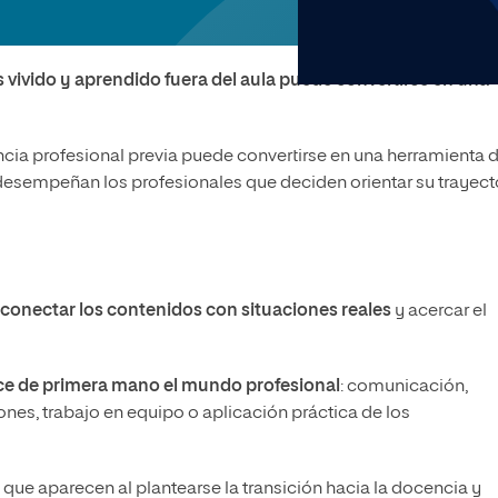
olíticas y Relaciones
Acceso universitario para
na de Movilidad
nales
mayores
nacional
 vivido y aprendido fuera del aula puede convertirse en una
cia profesional previa puede convertirse en una herramienta 
 desempeñan los profesionales que deciden orientar su trayect
conectar los contenidos con situaciones reales
y acercar el
e de primera mano el mundo profesional
: comunicación,
nes, trabajo en equipo o aplicación práctica de los
que aparecen al plantearse la transición hacia la docencia y