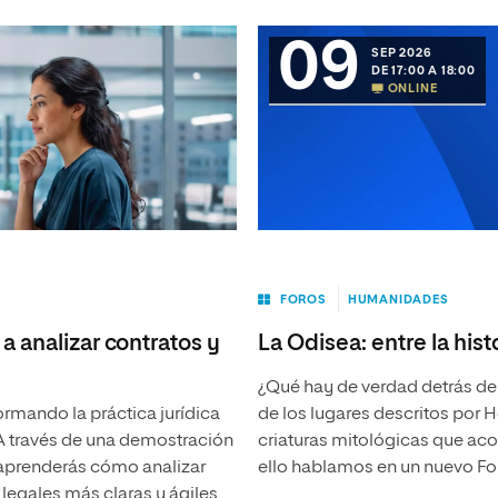
09
SEP 2026
DE 17:00 A 18:00
ONLINE
FOROS
HUMANIDADES
a analizar contratos y
La Odisea: entre la histo
¿Qué hay de verdad detrás del
formando la práctica jurídica
de los lugares descritos por 
 A través de una demostración
criaturas mitológicas que aco
 aprenderás cómo analizar
ello hablamos en un nuevo Foro
legales más claras y ágiles.