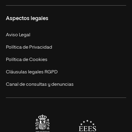
Másteres Propios
Misión y Valores
Aspectos legales
Doctorados
Facultades
Experto Universitario
Nuestro Equipo
Aviso Legal
Postgrados
Trabaja en UNIR
Política de Privacidad
Cursos Universitarios
Actualidad
Política de Cookies
UNIR Revista
Cláusulas legales RGPD
Eventos
Canal de consultas y denuncias
Alianzas corporativas
Sala de prensa
Contacto