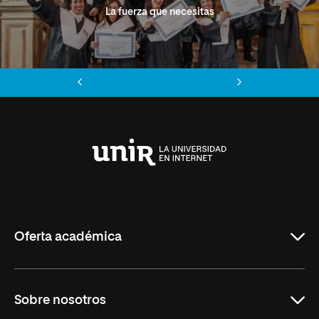
La fuerza que necesitas
Anterior
Siguiente
Universidad
Internacional
de
La
Rioja
Oferta académica
Grados
Sobre nosotros
Másteres Oficiales