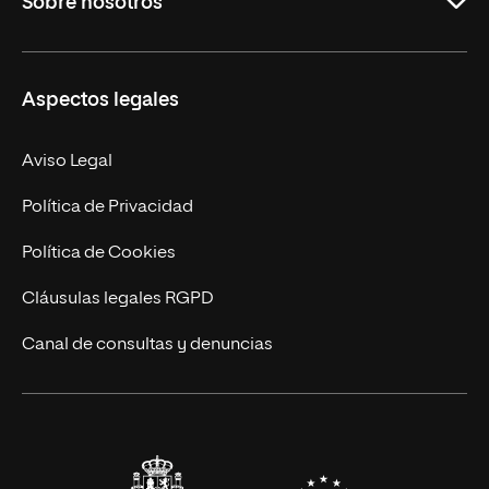
Sobre nosotros
Másteres Oficiales
Másteres Propios
Misión y Valores
Aspectos legales
Doctorados
Facultades
Experto Universitario
Nuestro Equipo
Aviso Legal
Postgrados
Trabaja en UNIR
Política de Privacidad
Cursos Universitarios
Actualidad
Política de Cookies
UNIR Revista
Cláusulas legales RGPD
Eventos
Canal de consultas y denuncias
Alianzas corporativas
Sala de prensa
Contacto