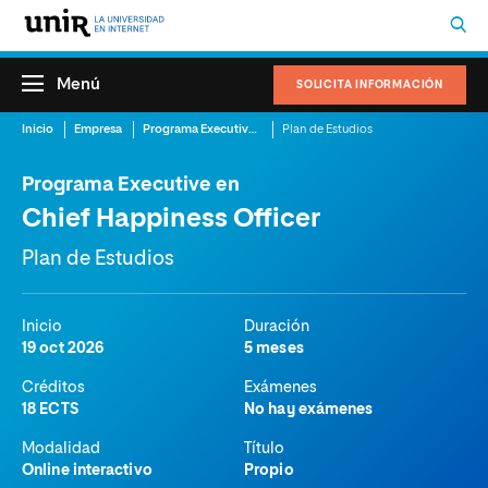
Menú
SOLICITA INFORMACIÓN
Inicio
Empresa
Programa Executive en Chief Happiness Officer
Plan de Estudios
Programa Executive en
Chief Happiness Officer
Plan de Estudios
Inicio
Duración
19 oct 2026
5 meses
Créditos
Exámenes
18 ECTS
No hay exámenes
Modalidad
Título
Online interactivo
Propio