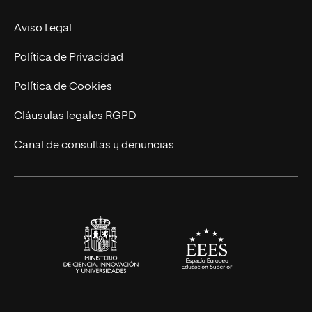
Experto Universitario
Nuestro Equipo
Aviso Legal
Postgrados
Trabaja en UNIR
Política de Privacidad
Cursos Universitarios
Actualidad
Política de Cookies
UNIR Revista
Cláusulas legales RGPD
Eventos
Canal de consultas y denuncias
Alianzas corporativas
Sala de prensa
Contacto