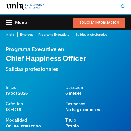
Menú
SOLICITA INFORMACIÓN
Inicio
Empresa
Programa Executive en Chief Happiness Officer
Salidas profesionales
Programa Executive en
Chief Happiness Officer
Salidas profesionales
Inicio
Duración
19 oct 2026
5 meses
Créditos
Exámenes
18 ECTS
No hay exámenes
Modalidad
Título
Online interactivo
Propio