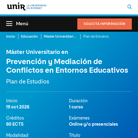
Menú
SOLICITA INFORMACIÓN
Inicio
Educación
Máster Universitario en Prevención y Mediación de Conflictos en Entornos Educativos
Plan de Estudios
Máster Universitario en
Prevención y Mediación de
Conflictos en Entornos Educativos
Plan de Estudios
Inicio
Duración
19 oct 2026
1 curso
Créditos
Exámenes
60 ECTS
Online y/o presenciales
Modalidad
Título