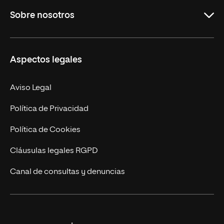
Sobre nosotros
Másteres Oficiales
Másteres Propios
Misión y Valores
Aspectos legales
Doctorados
Facultades
Experto Universitario
Nuestro Equipo
Aviso Legal
Postgrados
Trabaja en UNIR
Política de Privacidad
Cursos Universitarios
Actualidad
Política de Cookies
UNIR Revista
Cláusulas legales RGPD
Eventos
Canal de consultas y denuncias
Alianzas corporativas
Sala de prensa