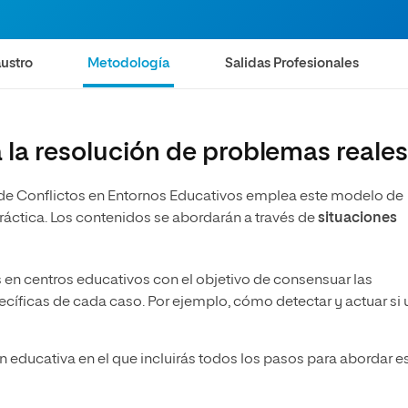
olíticas y Relaciones
Acceso universitario para
na de Movilidad
nales
mayores
nacional
ustro
Metodología
Salidas Profesionales
 la resolución de problemas reale
n de Conflictos en Entornos Educativos emplea este modelo de
áctica. Los contenidos se abordarán a través de
situaciones
 en centros educativos con el objetivo de consensuar las
cíficas de cada caso. Por ejemplo, cómo detectar y actuar si 
 educativa en el que incluirás todos los pasos para abordar e