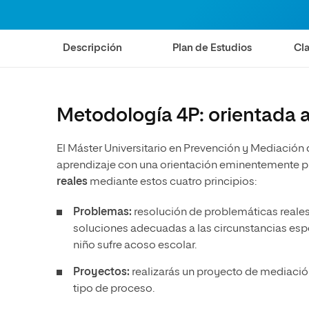
Diseño
Ingeniería y Tecnología
Ciencias P
Escuela de Humanidades
Ofici
Ciencias de la Salud
Diseño
Internacio
Inter
Normas de Organización y
Descripción
Plan de Estudios
Cla
Ciencias Sociales
Ciencias de la Salud
Funcionamiento
Humanidades
Ciencias Sociales
Artes
Humanidades
Metodología 4P: orientada a
Música
Artes
Música
El Máster Universitario en Prevención y Mediació
aprendizaje con una orientación eminentemente pr
reales
mediante estos cuatro principios:
Problemas:
resolución de problemáticas reales
soluciones adecuadas a las circunstancias espe
niño sufre acoso escolar.
Proyectos:
realizarás un proyecto de mediación
tipo de proceso.