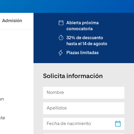
Facultad de Artes y Ciencias
Sociales
Admisión
Abierta próxima
Escuela de Doctorado
convocatoria
32% de descuento
hasta el 14 de agosto
s
Plazas limitadas
Solicita información
un
ste