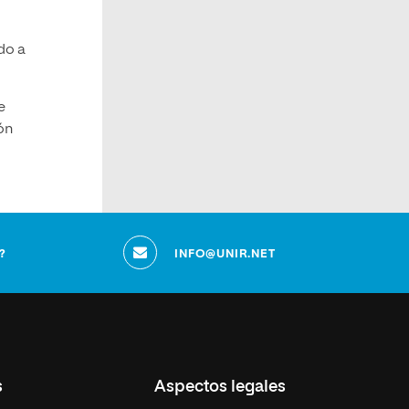
do a
e
ón
?
INFO@UNIR.NET
s
Aspectos legales