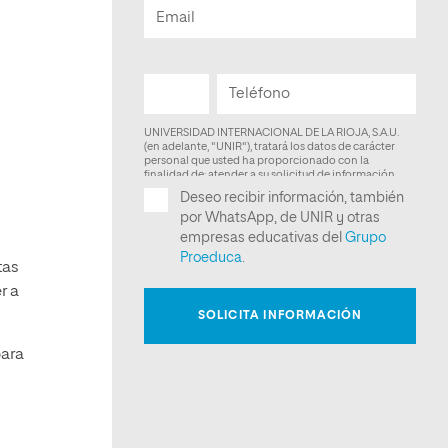
tas
r a
para