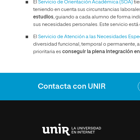
El
Servicio de Orientación Académica (SOA)
tie
teniendo en cuenta sus circunstancias laborales 
estudios
, guiando a cada alumno de forma indi
sus necesidades personales. Este servicio está 
El
Servicio de Atención a las Necesidades Esp
diversidad funcional, temporal o permanente, 
prioritaria es
conseguir la plena integración en 
Contacta con UNIR