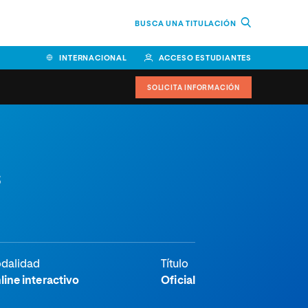
BUSCA UNA TITULACIÓN
INTERNACIONAL
ACCESO ESTUDIANTES
SOLICITA INFORMACIÓN
Facultad de Ciencias de la
s
Educación y Humanidades
Facultad de Ciencias de la
Salud
Facultad de Economía y
Empresa
dalidad
Título
Escuela Superior de Ingeniería
line interactivo
Oficial
y Tecnología (ESIT)
Facultad de Derecho