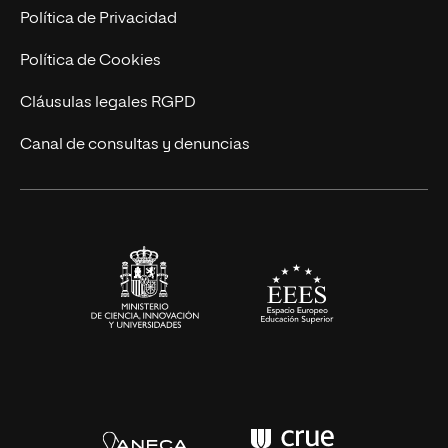
Postgrados
Trabaja en UNIR
Política de Privacidad
Cursos Universitarios
Actualidad
Política de Cookies
UNIR Revista
Cláusulas legales RGPD
Eventos
Canal de consultas y denuncias
Alianzas corporativas
Sala de prensa
Contacto