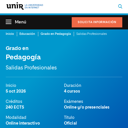
Menú
SOLICITA INFORMACIÓN
Inicio
Educación
Grado en Pedagogía
Salidas Profesionales
Grado en
Pedagogía
Salidas Profesionales
Inicio
Duración
5 oct 2026
4 cursos
Créditos
Exámenes
240 ECTS
Online y/o presenciales
Modalidad
Título
Online interactivo
Oficial