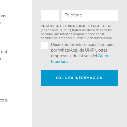
nas,
as
tual
e
te a