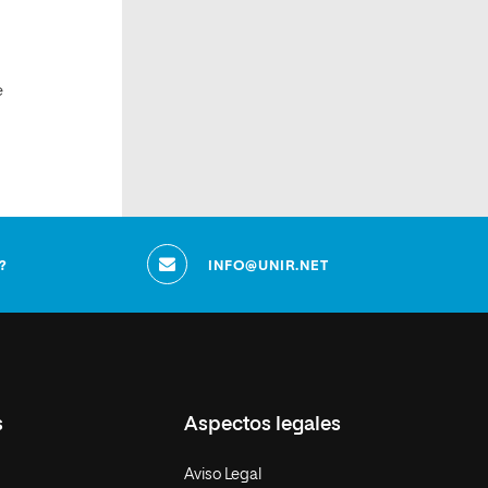
e
?
INFO@UNIR.NET
s
Aspectos legales
Aviso Legal