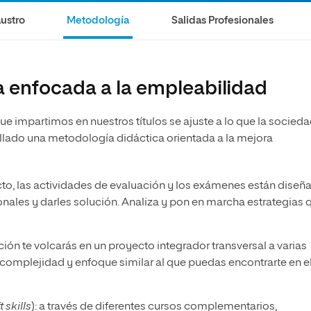
olíticas y Relaciones
Acceso universitario para
na de Movilidad
ustro
Metodología
Salidas Profesionales
nales
mayores
nacional
 enfocada a la empleabilidad
e impartimos en nuestros títulos se ajuste a lo que la socieda
lado una metodología didáctica orientada a la mejora
ecto, las actividades de evaluación y los exámenes están diseñ
onales y darles solución. Analiza y pon en marcha estrategias 
lación te volcarás en un proyecto integrador transversal a varias
a complejidad y enfoque similar al que puedas encontrarte en e
t skills
): a través de diferentes cursos complementarios,