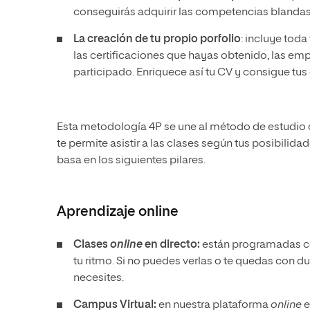
conseguirás adquirir las competencias blanda
La creación de tu propio porfolio
: incluye tod
las certificaciones que hayas obtenido, las emp
participado. Enriquece así tu CV y consigue tus
Esta metodología 4P se une al método de estudio de
te permite asistir a las clases según tus posibilid
basa en los siguientes pilares.
Aprendizaje online
Clases
online
en directo:
están programadas con
tu ritmo. Si no puedes verlas o te quedas con d
necesites.
Campus Virtual:
en nuestra plataforma
online
e