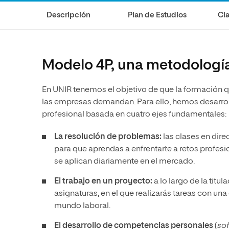
Diseño
Ingeniería y Tecnología
Ciencias P
Escuela de Humanidades
Ofici
Descripción
Plan de Estudios
Cla
Ciencias de la Salud
Diseño
Internacio
Inter
Normas de Organización y
Ciencias Sociales
Ciencias de la Salud
Funcionamiento
Humanidades
Ciencias Sociales
Modelo 4P, una metodología
Artes
Humanidades
En UNIR tenemos el objetivo de que la formación qu
Música
Artes
las empresas demandan. Para ello, hemos desarrol
Música
profesional basada en cuatro ejes fundamentales:
La resolución de problemas:
las clases en dir
para que aprendas a enfrentarte a retos profesi
se aplican diariamente en el mercado.
El trabajo en un
proyecto:
a lo largo de la titu
asignaturas, en el que realizarás tareas con un
mundo laboral.
El desarrollo de competencias personales
(
sof