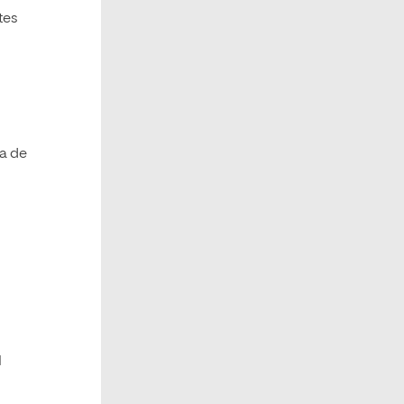
tes
ea de
l