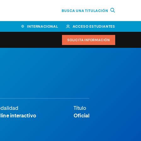
BUSCA UNA TITULACIÓN
INTERNACIONAL
ACCESO ESTUDIANTES
SOLICITA INFORMACIÓN
Facultad de Ciencias de la
Educación y Humanidades
Facultad de Ciencias de la
Salud
Facultad de Economía y
dalidad
Título
Empresa
line interactivo
Oficial
Escuela Superior de Ingeniería
y Tecnología (ESIT)
Facultad de Derecho