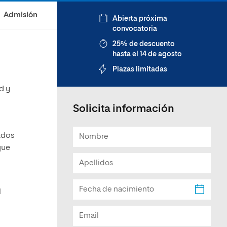
Facultad de Artes y Ciencias
Admisión
Abierta próxima
Sociales
convocatoria
Escuela de Doctorado
25% de descuento
hasta el 14 de agosto
Plazas limitadas
d y
Solicita información
ados
que
l