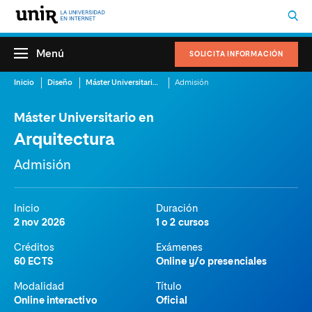
Menú
SOLICITA INFORMACIÓN
Inicio
Diseño
Máster Universitario en Arquitectura
Admisión
Máster Universitario en
Arquitectura
Admisión
Inicio
Duración
2 nov 2026
1 o 2 cursos
Créditos
Exámenes
60 ECTS
Online y/o presenciales
Modalidad
Título
Online interactivo
Oficial