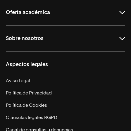
La
Rioja
Oferta académica
Grados
Sobre nosotros
Másteres Oficiales
Másteres Propios
Misión y Valores
Aspectos legales
Doctorados
Facultades
Experto Universitario
Nuestro Equipo
Aviso Legal
Postgrados
Trabaja en UNIR
Política de Privacidad
Cursos Universitarios
Actualidad
Política de Cookies
UNIR Revista
Cláusulas legales RGPD
Eventos
Canal de consultas y denuncias