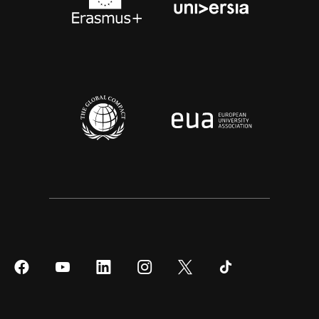
Síguenos
Síguenos
Síguenos
Síguenos
Síguenos
Síguenos
en
en
en
en
en
en
Facebook
YouTube
LinkedIn
Instagram
Twitter
Tiktok