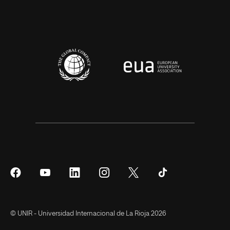
Síguenos
Síguenos
Síguenos
Síguenos
Síguenos
Síguenos
en
en
en
en
en
en
Facebook
YouTube
LinkedIn
Instagram
Twitter
Tiktok
© UNIR - Universidad Internacional de La Rioja 2026