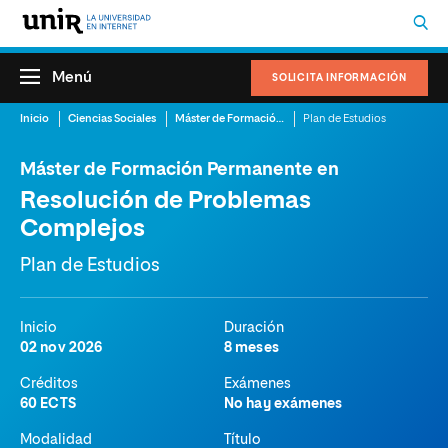
Menú
SOLICITA INFORMACIÓN
Inicio
Ciencias Sociales
Máster de Formación Permanente en Resolución de Problemas Complejos
Plan de Estudios
Máster de Formación Permanente en
Resolución de Problemas
Complejos
Plan de Estudios
Inicio
Duración
02 nov 2026
8 meses
Créditos
Exámenes
60 ECTS
No hay exámenes
Modalidad
Título