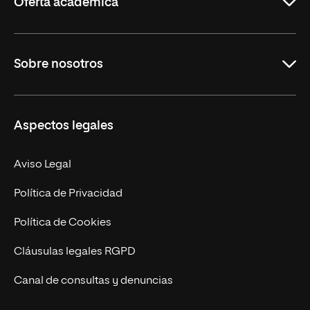
Oferta académica
Grados
Sobre nosotros
Másteres Oficiales
Másteres Propios
Misión y Valores
Aspectos legales
Doctorados
Facultades
Experto Universitario
Nuestro Equipo
Aviso Legal
Postgrados
Trabaja en UNIR
Política de Privacidad
Cursos Universitarios
Actualidad
Política de Cookies
UNIR Revista
Cláusulas legales RGPD
Eventos
Canal de consultas y denuncias
Alianzas corporativas