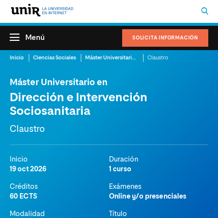
Menú
SOLICITA INFORMACIÓN
Inicio
Ciencias Sociales
Máster Universitario en Dirección e Intervención Sociosanitaria
Claustro
Máster Universitario en
Dirección e Intervención
Sociosanitaria
Claustro
Inicio
Duración
19 oct 2026
1 curso
Créditos
Exámenes
60 ECTS
Online y/o presenciales
Modalidad
Título