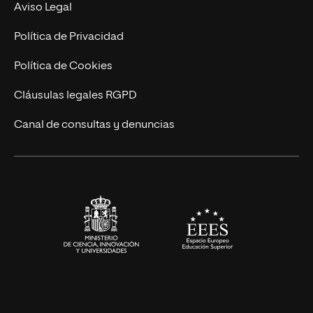
Experto Universitario
Nuestro Equipo
Aviso Legal
Postgrados
Trabaja en UNIR
Política de Privacidad
Cursos Universitarios
Actualidad
Política de Cookies
UNIR Revista
Cláusulas legales RGPD
Eventos
Canal de consultas y denuncias
Alianzas corporativas
Sala de prensa
Contacto