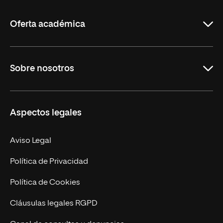
La
Rioja
Oferta académica
Grados
Sobre nosotros
Másteres Oficiales
Másteres Propios
Misión y Valores
Aspectos legales
Doctorados
Facultades
Experto Universitario
Nuestro Equipo
Aviso Legal
Postgrados
Trabaja en UNIR
Política de Privacidad
Cursos Universitarios
Actualidad
Política de Cookies
UNIR Revista
Cláusulas legales RGPD
Eventos