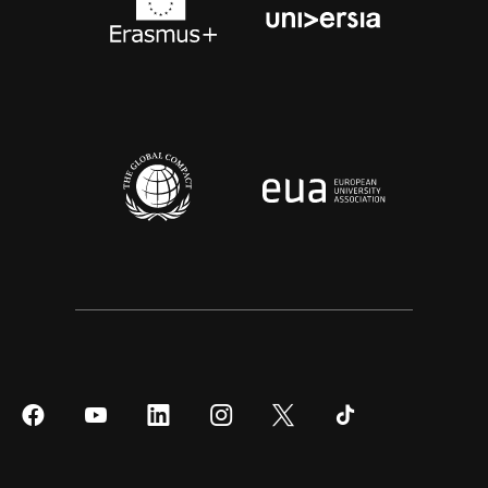
Síguenos
Síguenos
Síguenos
Síguenos
Síguenos
Síguenos
en
en
en
en
en
en
Facebook
YouTube
LinkedIn
Instagram
Twitter
Tiktok