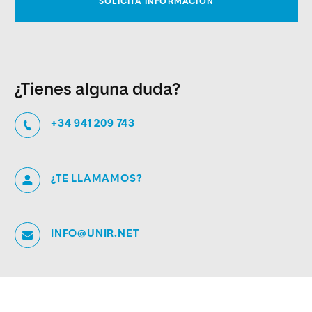
¿Tienes alguna duda?
+34 941 209 743
¿TE LLAMAMOS?
INFO@UNIR.NET