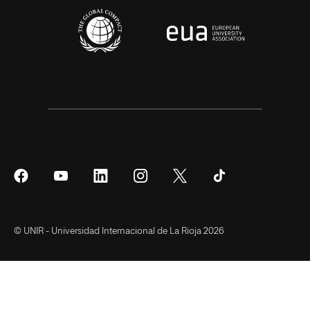
Síguenos
Síguenos
Síguenos
Síguenos
Síguenos
Síguenos
en
en
en
en
en
en
Facebook
YouTube
LinkedIn
Instagram
Twitter
Tiktok
© UNIR - Universidad Internacional de La Rioja 2026