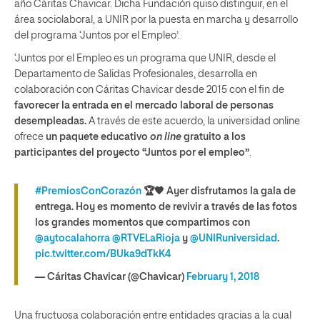
año Cáritas Chavicar. Dicha Fundación quiso distinguir, en el
área sociolaboral, a UNIR por la puesta en marcha y desarrollo
del programa ‘Juntos por el Empleo’.
‘Juntos por el Empleo es un programa que UNIR, desde el
Departamento de Salidas Profesionales, desarrolla en
colaboración con Cáritas Chavicar desde 2015 con el fin de
favorecer la entrada en el mercado laboral de personas
desempleadas.
A través de este acuerdo, la universidad online
ofrece
un paquete educativo
on line
gratuito a los
participantes del proyecto “Juntos por el empleo”
.
#PremiosConCorazón
🏆🧡 Ayer disfrutamos la gala de
entrega. Hoy es momento de revivir a través de las fotos
los grandes momentos que compartimos con
@aytocalahorra
@RTVELaRioja
y
@UNIRuniversidad
.
pic.twitter.com/BUka9dTkK4
— Cáritas Chavicar (@Chavicar)
February 1, 2018
Una fructuosa colaboración entre entidades gracias a la cual