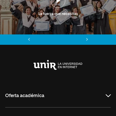
La fuerza que necesitas
Anterior
Siguiente
Universidad
Internacional
de
La
Rioja
Oferta académica
Grados