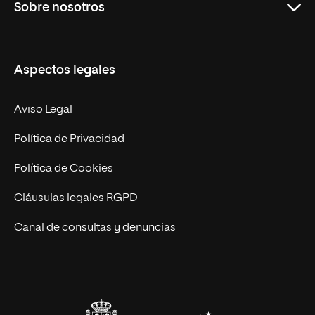
Sobre nosotros
Másteres Oficiales
Másteres Propios
Misión y Valores
Aspectos legales
Doctorados
Facultades
Experto Universitario
Nuestro Equipo
Aviso Legal
Postgrados
Trabaja en UNIR
Política de Privacidad
Cursos Universitarios
Actualidad
Política de Cookies
UNIR Revista
Cláusulas legales RGPD
Eventos
Canal de consultas y denuncias
Alianzas corporativas
Sala de prensa
Contacto