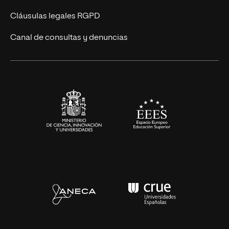
UNIR Revista
Cláusulas legales RGPD
Eventos
Canal de consultas y denuncias
Alianzas corporativas
Sala de prensa
Contacto