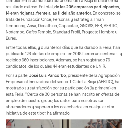
También en la comunidad autónoma de La Rioja el balance ha
resultado exitoso. En total,
de las 206 empresas participantes,
14 eran riojanas, frente a las 11 del año anterior.
En concreto, se
trata de Fundación Once, Personas y Estrategia, Iman
Temporing, Arisa, Decathlon, Capacitae, GNOSS, FER, AERTIC,
Nortempo, Cafés Templo, Standard Profil, Proyecto Hombre y
Eures.
Entre todas ellas, y durante los días que ha durado la Feria, han
publicado 128 ofertas de empleo –en 2018 fueron un centenar– y
recibido 660 inscripciones. Además, se han registrado 76
candidatos, de los cuales 44 eran estudiantes de UNIR.
Por su parte,
José Luis Pancorbo
, presidente de la Agrupación
Empresarial Innovadora del sector TIC de La Rioja (AERTIC), ha
mostrado su satisfacción por su participación (la primera) en
esta Feria. “Cerca de 30 personas se han inscrito en ofertas de
empleo de nuestro grupo; los datos para nosotros son
abrumadores y superan a los cosechados en cualquier otra
iniciativa de este tipo”, ha afirmado.