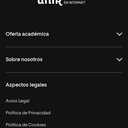
Universidad
Internacional
de
La
Rioja
Oferta académica
Grados
Sobre nosotros
Másteres Oficiales
Másteres Propios
Misión y Valores
Aspectos legales
Doctorados
Facultades
Experto Universitario
Nuestro Equipo
Aviso Legal
Postgrados
Trabaja en UNIR
Política de Privacidad
Cursos Universitarios
Actualidad
Política de Cookies