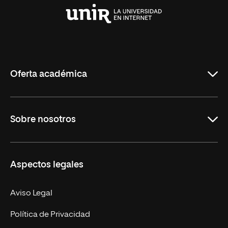
Universidad
Internacional
de
La
Rioja
Oferta académica
Grados
Sobre nosotros
Másteres Oficiales
Másteres Propios
Misión y Valores
Aspectos legales
Doctorados
Facultades
Experto Universitario
Nuestro Equipo
Aviso Legal
Postgrados
Trabaja en UNIR
Política de Privacidad