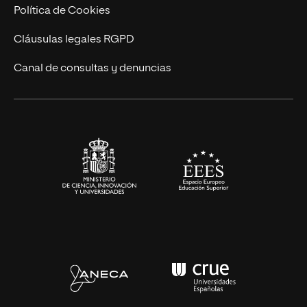
Cursos Universitarios
Actualidad
Política de Cookies
UNIR Revista
Cláusulas legales RGPD
Eventos
Canal de consultas y denuncias
Alianzas corporativas
Sala de prensa
Contacto