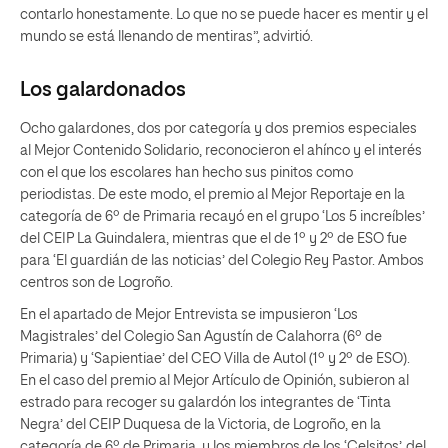
contarlo honestamente. Lo que no se puede hacer es mentir y el
mundo se está llenando de mentiras”, advirtió.
Los galardonados
Ocho galardones, dos por categoría y dos premios especiales
al Mejor Contenido Solidario, reconocieron el ahínco y el interés
con el que los escolares han hecho sus pinitos como
periodistas. De este modo, el premio al Mejor Reportaje en la
categoría de 6º de Primaria recayó en el grupo ‘Los 5 increíbles’
del CEIP La Guindalera, mientras que el de 1º y 2º de ESO fue
para ‘El guardián de las noticias’ del Colegio Rey Pastor. Ambos
centros son de Logroño.
En el apartado de Mejor Entrevista se impusieron ‘Los
Magistrales’ del Colegio San Agustín de Calahorra (6º de
Primaria) y ‘Sapientiae’ del CEO Villa de Autol (1º y 2º de ESO).
En el caso del premio al Mejor Artículo de Opinión, subieron al
estrado para recoger su galardón los integrantes de ‘Tinta
Negra’ del CEIP Duquesa de la Victoria, de Logroño, en la
categoría de 6º de Primaria, y los miembros de los ‘Celsitos’, del