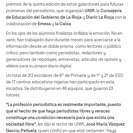
premios de la quinta edición de estos galardones para futuras
promesas del periodismo, que organizan
UNIR
, la
Consejería
de Educación del Gobierno de La Rioja
y
Diario La Rioja
con la
colaboración de
Emesa
y
la Caixa
.
En los ojos de los alumnos finalistas brillaba la emoción. No en
vano, han trabajado duro durante meses para acercarse a la
información desde un doble prisma: como lectores o público
crítico; pero también como periodistas, redactores y
generadores de reportajes, entrevistas, artículos de opinión y
vídeos para su propio diario digital.
Un total de 212 escolares de 6º de Primaria y de 1º y 2º de ESO
de 17 centros educativos riojanos han participado en esta
iniciativa. Se distribuyeron en 46 equipos, que guiaron 23
tutores.
“La profesión periodística es realmente importante, puesto
que el hecho de que haya periodistas libres y veraces
constituye una condición necesaria para que exista una
sociedad libre”
, les dijo el rector de UNIR,
José María Vázquez
García-Peñuela
, quien confió en que este certamen “haya