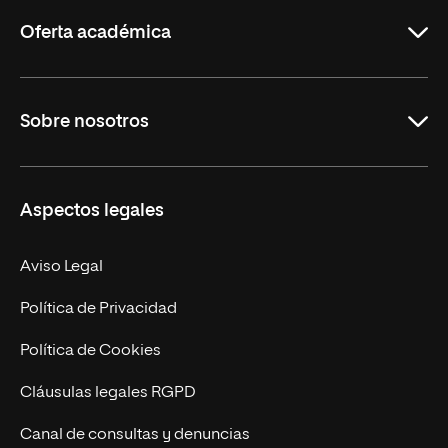
Rioja
Oferta académica
Grados
Sobre nosotros
Másteres Oficiales
Másteres Propios
Misión y Valores
Aspectos legales
Doctorados
Facultades
Experto Universitario
Nuestro Equipo
Aviso Legal
Postgrados
Trabaja en UNIR
Política de Privacidad
Cursos Universitarios
Actualidad
Política de Cookies
UNIR Revista
Cláusulas legales RGPD
Eventos
Canal de consultas y denuncias