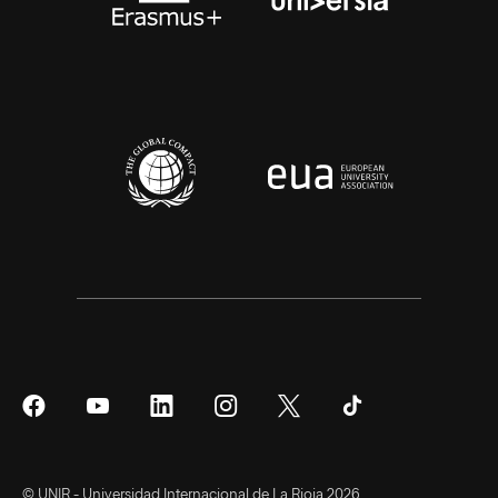
Síguenos
Síguenos
Síguenos
Síguenos
Síguenos
Síguenos
en
en
en
en
en
en
Facebook
YouTube
LinkedIn
Instagram
Twitter
Tiktok
© UNIR - Universidad Internacional de La Rioja 2026