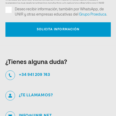
¿Tienes alguna duda?
+34 941 209 743
¿TE LLAMAMOS?
INFO@UNIR.NET